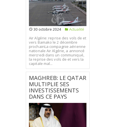
30 octobre 2024
Actualité
Air Algérie: reprise des vols de et
vers Bamako le 2 décembre
prochainLa compagnie aérienne
nationale Air Algérie, a annoncé
mercredi dans un communiqué,
la reprise des vols de et vers la
capitale mal...
MAGHREB: LE QATAR
MULTIPLIE SES
INVESTISSEMENTS
DANS CE PAYS