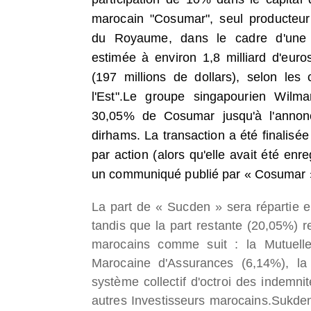
marocain "Cosumar", seul producteu
du Royaume, dans le cadre d'une 
estimée à environ 1,8 milliard d'euro
(197 millions de dollars), selon les 
l'Est".
Le groupe singapourien Wilmar
30,05% de Cosumar jusqu'à l'annonc
dirhams.
La transaction a été finalisé
par action (alors qu'elle avait été en
un communiqué publié par « Cosumar 
La part de « Sucden » sera répartie 
tandis que la part restante (20,05%)
marocains comme suit : la Mutuelle
Marocaine d'Assurances (6,14%), la
système collectif d'octroi des indemni
autres Investisseurs marocains.
Sukden