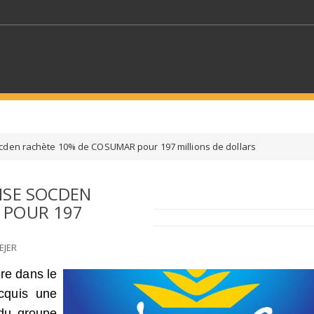
MOTS CLÉS
cden rachète 10% de COSUMAR pour 197 millions de dollars
S SECTEURS
SÉLECTIONNEZ UN DOSSIER
ISE SOCDEN
 POUR 197
ECTION
SÉLECTIONNEZ UNE CATÉGORIE
SÉLECTIO
EJER
re dans le
cquis une
 du groupe