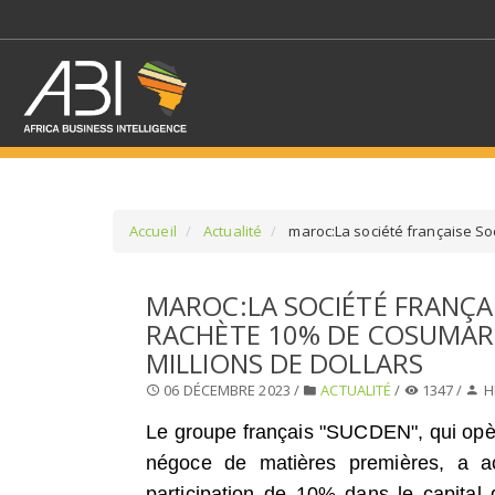
Accueil
Actualité
maroc:La société française So
SÉLECTIONNEZ UN/DE
MAROC:LA SOCIÉTÉ FRANÇA
RACHÈTE 10% DE COSUMAR
SELECTIONNEZ UNE S
MILLIONS DE DOLLARS
06 DÉCEMBRE 2023 /
ACTUALITÉ
/
1347 /
H
Le groupe français "SUCDEN", ​​qui opè
négoce de matières premières, a a
participation de 10% dans le capital