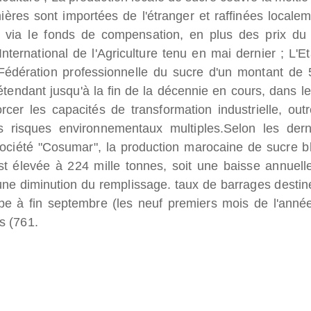
ères sont importées de l'étranger et raffinées localem
e via le fonds de compensation, en plus des prix du
ternational de l'Agriculture tenu en mai dernier ;
L'Et
édération professionnelle du sucre d'un montant de 
étendant jusqu'à la fin de la décennie en cours, dans le
cer les capacités de transformation industrielle, outr
s risques environnementaux multiples.
Selon les dern
 société "Cosumar", la production marocaine de sucre b
st élevée à 224 mille tonnes, soit une baisse annuell
 une diminution du remplissage. taux de barrages destin
oupe à fin septembre (les neuf premiers mois de l'anné
s (761.