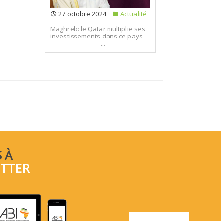
27 octobre 2024
Actualité
Maghreb: le Qatar multiplie ses
investissements dans ce pays
...
 À
ETTER