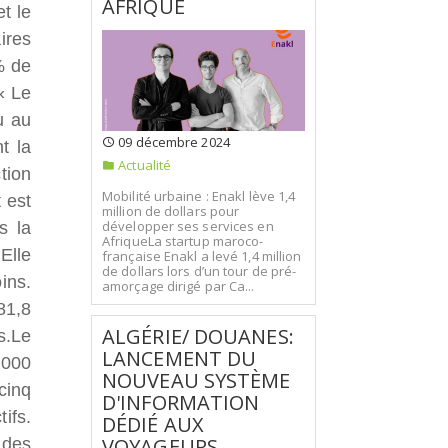
AFRIQUE
t le
ires
% de
« Le
u au
09 décembre 2024
t la
Actualité
tion
Mobilité urbaine : Enakl lève 1,4
 est
million de dollars pour
développer ses services en
s la
AfriqueLa startup maroco-
Elle
française Enakl a levé 1,4 million
de dollars lors d’un tour de pré-
ins.
amorçage dirigé par Ca...
81,8
ALGÉRIE/ DOUANES:
s.
Le
LANCEMENT DU
 000
NOUVEAU SYSTÈME
cinq
D'INFORMATION
ifs.
DÉDIÉ AUX
VOYAGEURS
 des