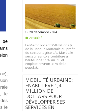
20 décembre 2024
Actualité
s de
Le Maroc obtient 250 millions $
hams
de la Banque Mondiale au profit
du secteur agricoleAu Maroc, le
elon
secteur agricole contribue à
hauteur de 11 % au PIB et
emploie environ 31 % de la
populat...
oc),
MOBILITÉ URBAINE :
sion
ENAKL LÈVE 1,4
rale
MILLION DE
, le
DOLLARS POUR
 des
DÉVELOPPER SES
SERVICES EN
s le