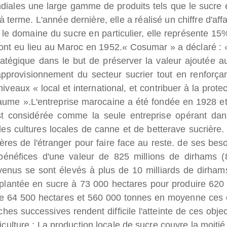
iales une large gamme de produits tels que le sucre e
 terme. L'année dernière, elle a réalisé un chiffre d'affa
le domaine du sucre en particulier, elle représente 15
ont eu lieu au Maroc en 1952.
« Cosumar » a déclaré : 
atégique dans le but de préserver la valeur ajoutée a
approvisionnement du secteur sucrier tout en renforçan
eaux « local et international, et contribuer à la protec
yaume ».
L'entreprise marocaine a été fondée en 1928 et
st considérée comme la seule entreprise opérant dan
les cultures locales de canne et de betterave sucrière. 
es de l'étranger pour faire face au reste. de ses beso
 bénéfices d'une valeur de 825 millions de dirhams (
evenus se sont élevés à plus de 10 milliards de dirham
 plantée en sucre à 73 000 hectares pour produire 620
tre 64 500 hectares et 560 000 tonnes en moyenne ces 
es successives rendent difficile l'atteinte de ces object
iculture ;
La production locale de sucre couvre la moitié