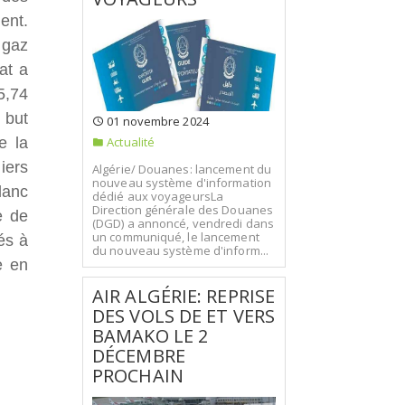
ent.
 gaz
at a
5,74
 but
01 novembre 2024
e la
Actualité
iers
Algérie/ Douanes: lancement du
nouveau système d'information
lanc
dédié aux voyageursLa
Direction générale des Douanes
e de
(DGD) a annoncé, vendredi dans
un communiqué, le lancement
és à
du nouveau système d'inform...
e en
AIR ALGÉRIE: REPRISE
DES VOLS DE ET VERS
BAMAKO LE 2
DÉCEMBRE
PROCHAIN