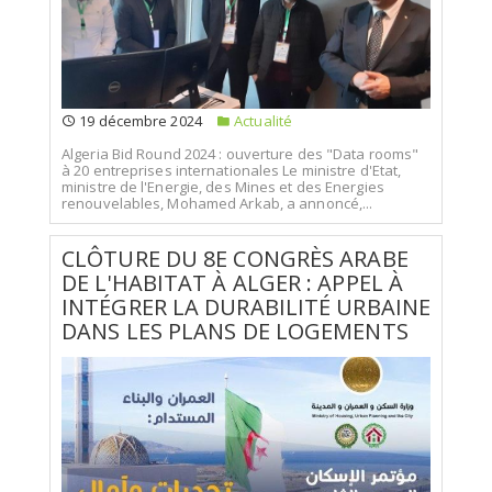
19 décembre 2024
Actualité
Algeria Bid Round 2024 : ouverture des "Data rooms"
à 20 entreprises internationales Le ministre d'Etat,
ministre de l'Energie, des Mines et des Energies
renouvelables, Mohamed Arkab, a annoncé,...
CLÔTURE DU 8E CONGRÈS ARABE
DE L'HABITAT À ALGER : APPEL À
INTÉGRER LA DURABILITÉ URBAINE
DANS LES PLANS DE LOGEMENTS