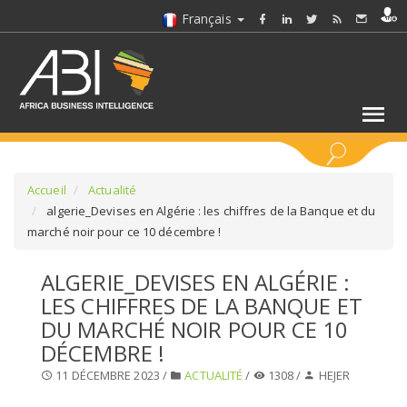
Français
MOTS CLÉS
Accueil
Actualité
algerie_Devises en Algérie : les chiffres de la Banque et du
marché noir pour ce 10 décembre !
SÉLECTIONNEZ UN/DES SECTEURS
ALGERIE_DEVISES EN ALGÉRIE :
SÉLECTIONNEZ UN DOSSIER
LES CHIFFRES DE LA BANQUE ET
DU MARCHÉ NOIR POUR CE 10
SELECTIONNEZ UNE SECTION
DÉCEMBRE !
11 DÉCEMBRE 2023 /
ACTUALITÉ
/
1308 /
HEJER
SÉLECTIONNEZ UNE CATÉGORIE