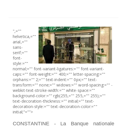
SÉLECTIONNEZ UN/DES PAYS
",=""
helvetica,=""
arial,=""
sans-
serif;=""
font-
style:=""
normal;="" font-variant-ligatures:="" font-variant-
caps:="" font-weight:="" 400;="" letter-spacing:=""
orphans:="" 2;="" text-indent:="" 0px;="" text-
transform:="" none;="" widows:="" word-spacing:="" -
webkit-text-stroke-width:="" white-space:=""
background-color:="" rgb(255,="" 255,="" 255);=""
text-decoration-thickness:="" initial;="" text-
decoration-style:="" text-decoration-color:=""
initial;"="">
CONSTANTINE - La
Banque
nationale