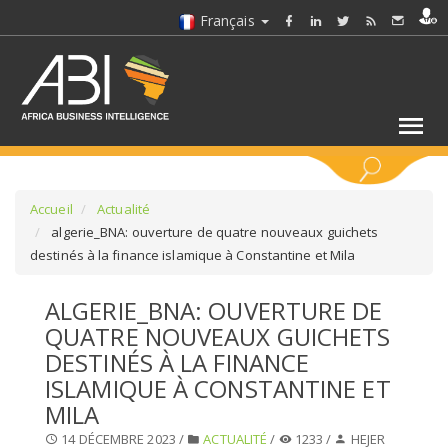
Français
MOTS CLÉS
Accueil
Actualité
algerie_BNA: ouverture de quatre nouveaux guichets
destinés à la finance islamique à Constantine et Mila
SÉLECTIONNEZ UN/DES SECTEURS
ALGERIE_BNA: OUVERTURE DE
SÉLECTIONNEZ UN DOSSIER
QUATRE NOUVEAUX GUICHETS
DESTINÉS À LA FINANCE
SELECTIONNEZ UNE SECTION
ISLAMIQUE À CONSTANTINE ET
MILA
SÉLECTIONNEZ UNE CATÉGORIE
14 DÉCEMBRE 2023 /
ACTUALITÉ
/
1233 /
HEJER