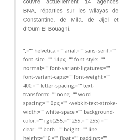
couvre actuellement 14 agences
BNA, réparties sur les wilayas de
Constantine, de Mila, de Jijel et
d’Oum El Bouaghi.
",="" helvetica,="" arial,="" sans-serif;=""
font-size:="" 14px;="" font-style:=""
normal;="" font-variant-ligatures:=""
font-variant-caps:="" font-weight:=""
400;="" letter-spacing:="" text-
transform:="" none;="" word-
spacing:="" 0px;="" -webkit-text-stroke-
width:="" white-space:="" background-
color:="" rgb(255,="" 255,="" 255);=""
clear:="" both;="" height:="" line-
height:="" 0;="" float:="" padding:=""