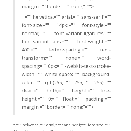
margin:="" border:="" none;"="">
",="" helvetica,="" arial,="" sans-serif;=""
font-size:="" 14px;="" font-style:=""
normal;="" font-variant-ligatures:=""
font-variant-caps:="" font-weight:=""
400;="" letter-spacing:="" text-
transform:="" none;="" word-
spacing:="" 0px;="" -webkit-text-stroke-
width:="" white-space:="" background-
color:="" rgb(255,="" 255,="" 255);=""
clear:="" both;="" height:="" line-
height:="" 0;="" float:="" padding:=""
margin:="" border:="" none;"="">
",="" helvetica,="" arial,="" sans-serif;="" font-size:=""