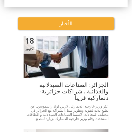
“فرحا...
الأخبار
18
أكتوبر
الجزائر: الصناعات الصيدلانية
والغذائية.. شراكات جزائرية-
دنماركية قريبا
عبّر وزير خارجية الدنمارك، لارس لوك راسموسن، عن
تطلع بلاده لتقوية وتطوير سبل الشراكة مع الجزائر في
مختلف المجالات. لاسيما الصناعات الصيدلانية و الطاقات
المتجددة.وقام وزير خارجية الدنمارك بزيارة لمصنع...