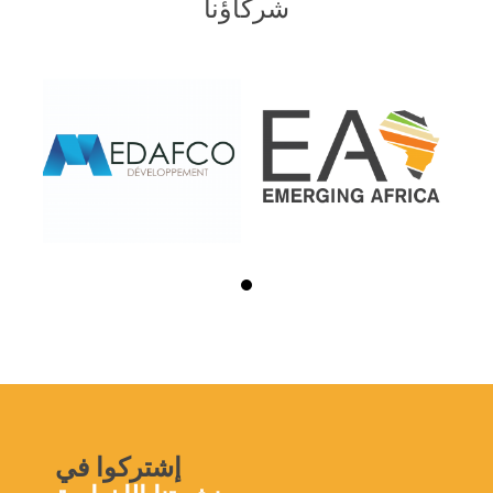
شركاؤنا
إشتركوا في