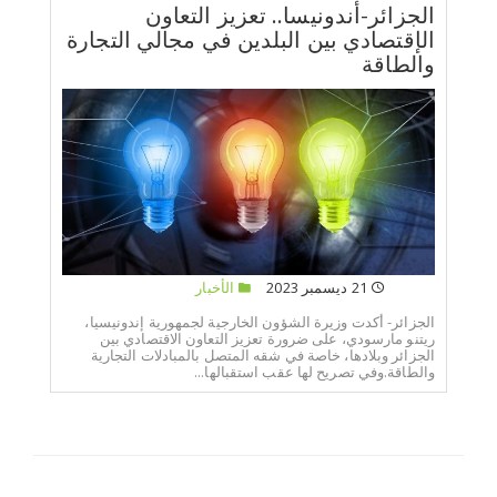
الجزائر-أندونيسا.. تعزيز التعاون
الإقتصادي بين البلدين في مجالي التجارة
والطاقة
21 ديسمبر 2023
الأخبار
الجزائر- أكدت وزيرة الشؤون الخارجية لجمهورية إندونيسيا،
ريتنو مارسودي، على ضرورة تعزيز التعاون الاقتصادي بين
الجزائر وبلادها، خاصة في شقه المتصل بالمبادلات التجارية
والطاقة.وفي تصريح لها عقب استقبالها...