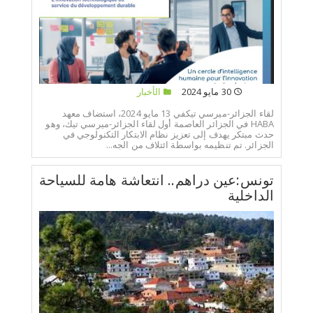
30 مايو 2024
الأخبار
لقاء الجزائر-ميرسي تيكفي 13 مايو 2024، استضاف معهد
HABA في الجزائر العاصمة أول لقاء الجزائر-ميرسي تيك، وهو
حدث مبتكر يهدف إلى تعزيز نظام الابتكار التكنولوجي في
الجزائر. تم تنظيمه بواسطة ائتلاف من الجه...
تونس:عين دراهم.. انتعاشة هامة للسياحة
الداخلية