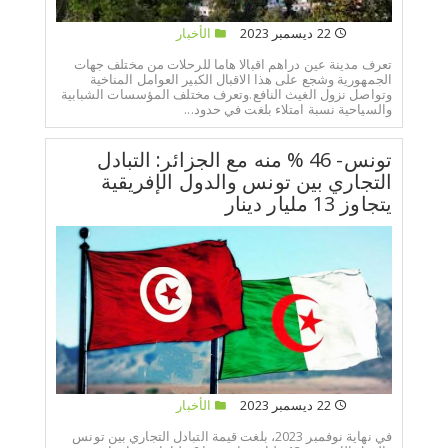
22 ديسمبر 2023
الأخبار
تعرف مدينة عين دراهم اقبالا هاما للرحلات من مختلف جهات
الجمهورية وشجع على هذا الاقبال الكبير العوامل المناخية
وتواصل نزول الغيث النافع.وتعرف مختلف المؤسسات الشبابية
والسياحية نسبة امتلاء بلغت في حدود...
تونس- 46 % منه مع الجزائر: التبادل
التجاري بين تونس والدول الإفريقية
يتجاوز 13 مليار دينار
22 ديسمبر 2023
الأخبار
في نهاية نوفمبر 2023، بلغت قيمة التبادل التجاري بين تونس