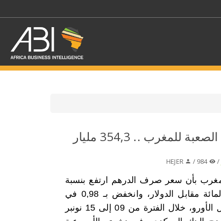
اختر قطاع / القطاعات
المغرب:رصيد العملة الصعبة للمغرب .. 354,3 مليار
حدد الفرع
HEJER
984 /
لمغرب بأن سعر صرف الدرهم ارتفع بنسبة
0,73 في المائة مقابل الدولار، وانخفض بـ 0,98 في
المائة مقابل الأورو، خلال الفترة من 09 إلى 15 نونبر