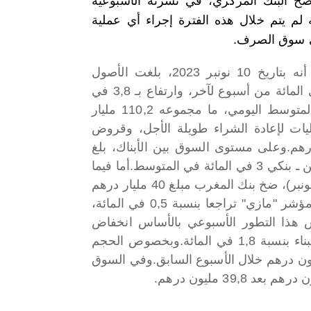
ضح البنك المركزي، في نشرته الأسبوعية
ه لم يتم خلال هذه الفترة إجراء أي عملية
 سوق الصرف.
وأشار إلى أنه بتاريخ 10 نونبر 2023، بلغت الأصول
الاحتياطية الرسمية 354,3 مليار درهم، أي بانخفاض قدره 0,5 في المائة من أسبوع لآخر، وارتفاع بـ 3,8 في
وأشار بنك المغرب الى أنه ضخ، في المتوسط اليومي، ما مجموعه 110,2 مليار
م بقيمة 40,7 مليار درهم، وعمليات لإعادة الشراء طويلة الأجل، وقروض
وعلى مستوى السوق بين الأبناك، بلغ
أما فيما
يتعلق بطلب العروض ليوم 15 نونبر الجاري (تاريخ الاستحقاق 16 نونبر)، ضخ بنك المغرب مبلغ 40 مليار درهم
وبخصوص سوق البورصة، شهد مؤشر "مازي" تراجعا بنسبة 0,5 في المائة،
ارية إلى 11 في المائة. ويعكس هذا التطور الأسبوعي بالأساس انخفاض
وبخصوص الحجم
وفي السوق