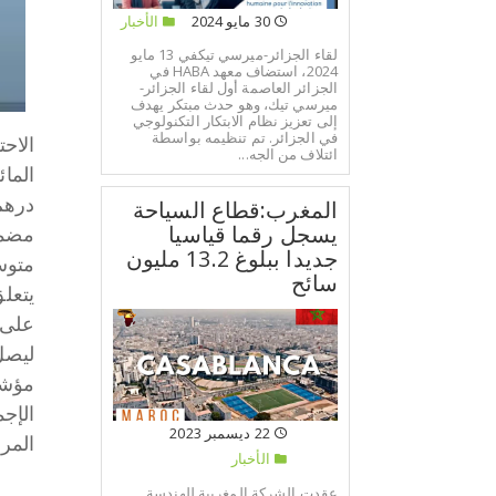
30 مايو 2024
الأخبار
لقاء الجزائر-ميرسي تيكفي 13 مايو
2024، استضاف معهد HABA في
الجزائر العاصمة أول لقاء الجزائر-
ميرسي تيك، وهو حدث مبتكر يهدف
إلى تعزيز نظام الابتكار التكنولوجي
في الجزائر. تم تنظيمه بواسطة
ائتلاف من الجه...
الما
المغرب:قطاع السياحة
يسجل رقما قياسيا
مضمونة ب
جديدا ببلوغ 13.2 مليون
متوسط حجم التد
سائح
على ش
مؤشرات قطاع
الإجمالي للمبا
22 ديسمبر 2023
المركزي
الأخبار
عقدت الشركة المغربية للهندسة