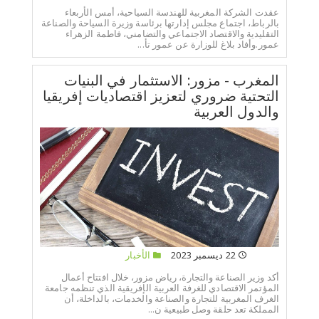
عقدت الشركة المغربية للهندسة السياحية، أمس الأربعاء
بالرباط، اجتماع مجلس إدارتها برئاسة وزيرة السياحة والصناعة
التقليدية والاقتصاد الاجتماعي والتضامني، فاطمة الزهراء
عمور.وأفاد بلاغ للوزارة عن عمور تأ...
المغرب - مزور: الاستثمار في البنيات
التحتية ضروري لتعزيز اقتصاديات إفريقيا
والدول العربية
22 ديسمبر 2023
الأخبار
أكد وزير الصناعة والتجارة، رياض مزور، خلال افتتاح أعمال
المؤتمر الاقتصادي للغرفة العربية الإفريقية الذي تنظمه جامعة
الغرف المغربية للتجارة والصناعة والخدمات، بالداخلة، أن
المملكة تعد حلقة وصل طبيعية ن...