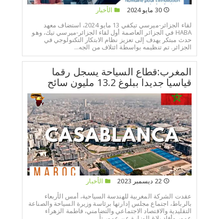
30 مايو 2024
الأخبار
لقاء الجزائر-ميرسي تيكفي 13 مايو 2024، استضاف معهد
HABA في الجزائر العاصمة أول لقاء الجزائر-ميرسي تيك، وهو
حدث مبتكر يهدف إلى تعزيز نظام الابتكار التكنولوجي في
الجزائر. تم تنظيمه بواسطة ائتلاف من الجه...
المغرب:قطاع السياحة يسجل رقما
قياسيا جديدا ببلوغ 13.2 مليون سائح
22 ديسمبر 2023
الأخبار
عقدت الشركة المغربية للهندسة السياحية، أمس الأربعاء
بالرباط، اجتماع مجلس إدارتها برئاسة وزيرة السياحة والصناعة
التقليدية والاقتصاد الاجتماعي والتضامني، فاطمة الزهراء
عمور.وأفاد بلاغ للوزارة عن عمور تأ...