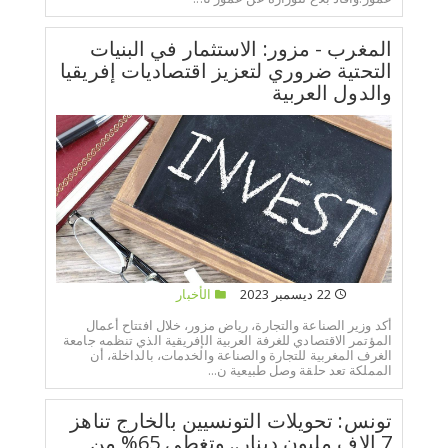
المغرب - مزور: الاستثمار في البنيات
التحتية ضروري لتعزيز اقتصاديات إفريقيا
والدول العربية
22 ديسمبر 2023
الأخبار
أكد وزير الصناعة والتجارة، رياض مزور، خلال افتتاح أعمال
المؤتمر الاقتصادي للغرفة العربية الإفريقية الذي تنظمه جامعة
الغرف المغربية للتجارة والصناعة والخدمات، بالداخلة، أن
المملكة تعد حلقة وصل طبيعية ن...
تونس: تحويلات التونسيين بالخارج تناهز
7 الاف مليون دينار.. وتغطي 65% من