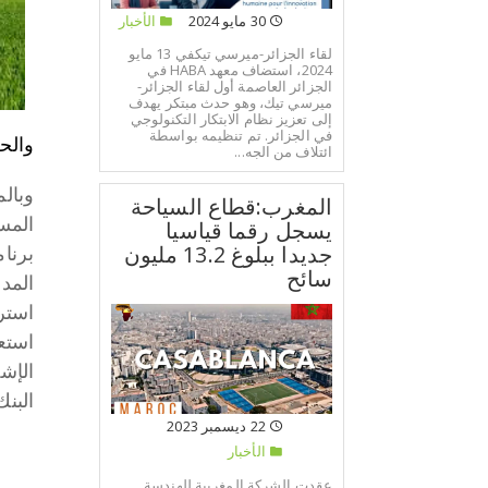
30 مايو 2024
الأخبار
لقاء الجزائر-ميرسي تيكفي 13 مايو
2024، استضاف معهد HABA في
الجزائر العاصمة أول لقاء الجزائر-
ميرسي تيك، وهو حدث مبتكر يهدف
إلى تعزيز نظام الابتكار التكنولوجي
في الجزائر. تم تنظيمه بواسطة
والح
ائتلاف من الجه...
وبال
المغرب:قطاع السياحة
المس
يسجل رقما قياسيا
جديدا ببلوغ 13.2 مليون
برنا
سائح
المد
استر
استعراض م
الإش
البنك 
22 ديسمبر 2023
الأخبار
عقدت الشركة المغربية للهندسة