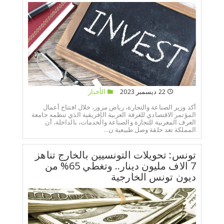
22 ديسمبر 2023
الأخبار
أكد وزير الصناعة والتجارة، رياض مزور، خلال افتتاح أعمال
المؤتمر الاقتصادي للغرفة العربية الإفريقية الذي تنظمه جامعة
الغرف المغربية للتجارة والصناعة والخدمات، بالداخلة، أن
المملكة تعد حلقة وصل طبيعية ن...
تونس: تحويلات التونسيين بالخارج تناهز
7 الاف مليون دينار.. وتغطي 65% من
ديون تونس الخارجية