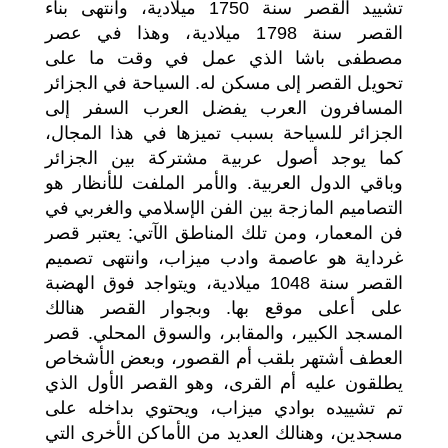
تشييد القصر سنة 1750 ميلادية، وانتهى بناء
القصر سنة 1798 ميلادية، وهذا في عصر
مصطفى باشا الذي عمل في وقت ما على
تحويل القصر إلى مسكن له. السياحة في الجزائر
المسافرون العرب يفضل العرب السفر إلى
الجزائر للسياحة بسبب تميزها في هذا المجال،
كما يوجد أصول عربية مشتركة بين الجزائر
وباقي الدول العربية. والأمر الملفت للأنظار هو
التصاميم المازجة بين الفن الإسلامي والغربي في
فن المعمار، ومن تلك المناطق الآتي: يعتبر قصر
غرداية هو عاصمة وادب ميزاب، وانتهى تصميم
القصر سنة 1048 ميلادية، ويتواجد فوق الهضبة
على أعلى موقع بها. وبجوار القصر هنالك
المسجد الكبير، والمقابر، والسوق المحلي. قصر
العطف أشتهر بلقب أم القصور، وبعض الأشخاص
يطلقون عليه أم القرى، وهو القصر الأول الذي
تم تشييده بوادي ميزاب، ويحتوي بداخله على
مسجدين، وهنالك العديد من الأماكن الأخرى التي