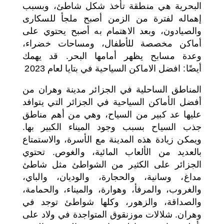
البحرية هي منطقة تأخذ شكل شاطئ، وبسبب
إهماله لفترة من الزمن أصبح ملجأ للسكارى
والصيادون، وبعد الاهتمام به أصبح يحتوي على
أماكن مخصصة للأطفال، ومساحات خضراء،
وعدة مسابح يظهر أمامها البحر. قد يهمك
أيضًا: افضل الاماكن السياحية في بتايا لعام 2023
المناطق الساحلية في الجزائر مدينة وهران من
أفضل الأماكن السياحية في الجزائر التي يتوافد
عليها عد كبير من السياح، وهي من أهم مناطق
جذب السياح بسبب وجود الميناء الكبير بها.
ويمكن زيادة هذه المدينة مع الأسرة، والاستمتاع
بالعديد من الألعاب المائية، والغوص. تحتوي
الجزائر على الكثير من الشواطئ مثل شاطئ
مداغ، وسانية، والحجارة، والوديان، والباي،
والغروب، والمرفأ، وهوارة، والميناء، والحمامة،
والصداقة، والزهور، وكلها شواطئ توجد في
وهران. شلالات موزنقوق المتواجدة في ولاد على