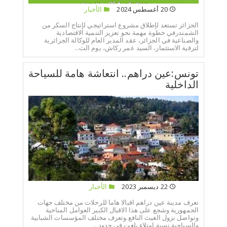
20 أغسطس 2024
الأخبار
الجزائر تستعد لإطلاق مشروع استراتيجي لإنتاج السكر من
الشمندرفي خطوة مهمة نحو تعزيز التنمية الاقتصادية
والصناعية في الجزائر، عقد المدير العام للوكالة الجزائرية
لترقية الاستثمار، السيد عمر ركاش، يوم الث...
تونس:عين دراهم.. انتعاشة هامة للسياحة
الداخلية
22 ديسمبر 2023
الأخبار
تعرف مدينة عين دراهم اقبالا هاما للرحلات من مختلف جهات
الجمهورية وشجع على هذا الاقبال الكبير العوامل المناخية
وتواصل نزول الغيث النافع.وتعرف مختلف المؤسسات الشبابية
والسياحية نسبة امتلاء بلغت في حدود...