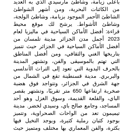
بأعلى زيامة، وشاطئ مارسيدي الذي به العديد
من الكائنات البحرية، ومن أشهر الشواطئ
الشاطئ الأحمر الموجود بزيامة، وشاطئ الولجة،
وشاطئ الأشواط. يرشح لك موقع محيط
قراءة: أفضل الأماكن السياحية في ماليزيا لعام
2023 أجمل مدن الجزائر مدينة تلمسان من
أفضل الأماكن السياحية في الجزائر حيث تتميز
بتاريخها الغني والثقافي، ومن أفضل المناطق
التي تهتم بالموسيقى والفن، وتشتهر المدينة
بالحرف اليدوية التي تعود إلى التراث الأندلسي
والبربري. مدينة قسنطينة تقع في الشمال من
جهة الشرق في الجزائر، وتتواجد فوق هضبة
صخرية ارتفاعها 650 متر تقريبًا، وتشتهر بقصر
الباي، والقلعة القديمة، وسوق الغزل وهو أحد
المساجد، وجامع صالح باي، وسيدي لخضر. مدينة
تيميمون تعد من الواحات الصحراوية، وتتميز
بوجود كثبان رملية كثيرة، ويوجد التخيل فيها
بكثرة، والفن المعماري بها مختلف ومتميز حيث