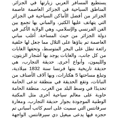
يستطيع المسافر العربي زيارتها في الجزائر.
المناطق السياحية في الجزائر العاصمة عاصمة
الجزائر من أفضل الأماكن السياحية في الجزائر
التي يتهاتف عليها الكثير، والمباني بها تجمع بين
الفن الفرنسي والإسلامي، وهي الولاية الأكبر في
دولة الجزائر من حيث المساحة. أغلب مباني
العاصمة تم بناؤها على التلال مما جعل لها خلفية
رائعة تطل على البحر المتوسط، وتحفها الغابات
من كل جانب، والغابات يوجد بها أشجار الزيتون،
والليمون، وأنواع أخرى. حديقة التجارب، هي
حديقة تاريخية بنتها فرنسا سنة 1832 ميلادية،
وتبلغ مساحتها 5 هكتارات، وبها آلاف الأصناف من
النباتات، وتقع الحديقة في منطقة تدعى الحامة
تحديدًا في وسط البلد من الغرب. منطقة الحامة
حاوية على معالم سياحية أخرى مثل المكتبة
الوطنية الموجودة بجوار حديقة التجارب، ومغارة
سرفانتس التي سميت على اسم كاتب أسباني تم
حجزه فيها يدعى ميغيل دي سيرفانتس. الواجهة