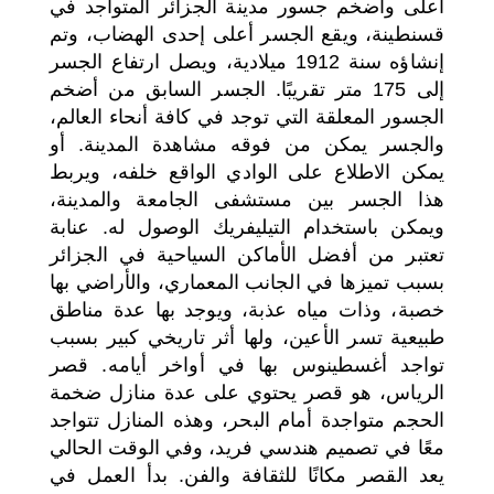
أعلى وأضخم جسور مدينة الجزائر المتواجد في
قسنطينة، ويقع الجسر أعلى إحدى الهضاب، وتم
إنشاؤه سنة 1912 ميلادية، ويصل ارتفاع الجسر
إلى 175 متر تقريبًا. الجسر السابق من أضخم
الجسور المعلقة التي توجد في كافة أنحاء العالم،
والجسر يمكن من فوقه مشاهدة المدينة. أو
يمكن الاطلاع على الوادي الواقع خلفه، ويربط
هذا الجسر بين مستشفى الجامعة والمدينة،
ويمكن باستخدام التيليفريك الوصول له. عنابة
تعتبر من أفضل الأماكن السياحية في الجزائر
بسبب تميزها في الجانب المعماري، والأراضي بها
خصبة، وذات مياه عذبة، ويوجد بها عدة مناطق
طبيعية تسر الأعين، ولها أثر تاريخي كبير بسبب
تواجد أغسطينوس بها في أواخر أيامه. قصر
الرياس، هو قصر يحتوي على عدة منازل ضخمة
الحجم متواجدة أمام البحر، وهذه المنازل تتواجد
معًا في تصميم هندسي فريد، وفي الوقت الحالي
يعد القصر مكانًا للثقافة والفن. بدأ العمل في