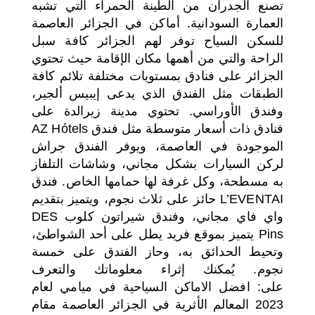
تصنع الجدران من الطينة الحمراء التي تشبه
العمارة السودانية. أماكن في الجزائر العاصمة
للسكن السياح توفر لهم الجزائر كافة سبل
الراحة والتي من أهمها مكان الإقامة حيث تحتوي
الجزائر على فنادق بمستويات مختلفة تلائم كافة
الطبقات مثل الفندق الذي يدعى إيبيس ألجير،
وفندق الأوراسي. تحتوي مدينة زيرالدة على
فنادق ذات أسعار متوسطة مثل فندق AZ Hótels
الموجودة في العاصمة، ويوفر الفندق جراش
لركن السيارات بشكل مجاني، وشاشات التلفاز
به مسطحة، وكل غرفة لها حمامها الخاص. فندق
L’EVENTAI حائز على ثلاث نجوم، ويتميز بتقديم
واي فاي مجاني، وفندق شيراتون كلوب DES
Pins يتميز بموقع فريد يطل على أحد الشواطئ،
وتحيط الحدائق به، وحاز الفندق على خمسة
نجوم. يُمكنك إثراء معلوماتك والتعرف
على: افضل الاماكن السياحية في ميامي لعام
2023 المعالم الأثرية في الجزائر العاصمة مقام