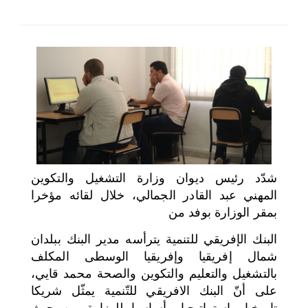
اختر بلدا/بلدان
شدّد رئيس ديوان وزارة التشغيل والتكوين
المهني عبد القادر الجمالي، خلال لقائه مؤخرا
بمقر الوزارة بوفد من
البنك الإفريقي للتنمية يترأسه مدير البنك ببلدان
شمال إفريقيا وإفريقيا الوسطى المكلف
بالتشغيل والتعليم والتكوين والصحة محمد قايي،
على أنّ البنك الافريقي للتّنمية يمثّل شريكا
تاريخيا واستراتيجيا وأساسيا للوزارة من حيث