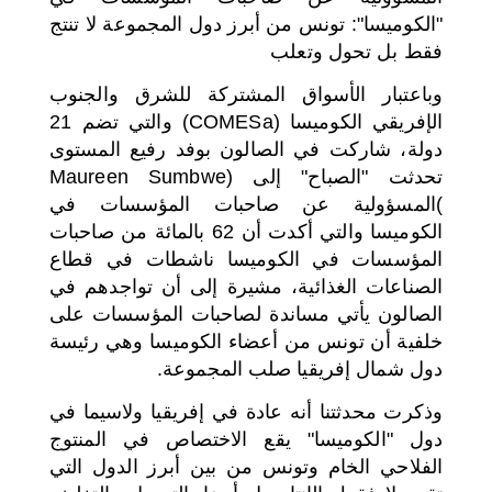
"الكوميسا": تونس من أبرز دول المجموعة لا تنتج
فقط بل تحول وتعلب
وباعتبار الأسواق المشتركة للشرق والجنوب
الإفريقي الكوميسا (COMESa) والتي تضم 21
دولة، شاركت في الصالون بوفد رفيع المستوى
تحدثت "الصباح" إلى (Maureen Sumbwe
)المسؤولية عن صاحبات المؤسسات في
الكوميسا والتي أكدت أن 62 بالمائة من صاحبات
المؤسسات في الكوميسا ناشطات في قطاع
الصناعات الغذائية، مشيرة إلى أن تواجدهم في
الصالون يأتي مساندة لصاحبات المؤسسات على
خلفية أن تونس من أعضاء الكوميسا وهي رئيسة
دول شمال إفريقيا صلب المجموعة.
وذكرت محدثتنا أنه عادة في إفريقيا ولاسيما في
دول "الكوميسا" يقع الاختصاص في المنتوج
الفلاحي الخام وتونس من بين أبرز الدول التي