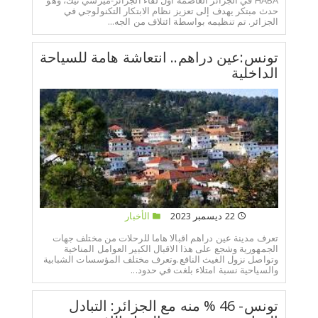
حدث مبتكر يهدف إلى تعزيز نظام الابتكار التكنولوجي في
الجزائر. تم تنظيمه بواسطة ائتلاف من الجه...
تونس:عين دراهم.. انتعاشة هامة للسياحة
الداخلية
22 ديسمبر 2023
الأخبار
تعرف مدينة عين دراهم اقبالا هاما للرحلات من مختلف جهات
الجمهورية وشجع على هذا الاقبال الكبير العوامل المناخية
وتواصل نزول الغيث النافع.وتعرف مختلف المؤسسات الشبابية
والسياحية نسبة امتلاء بلغت في حدود...
تونس- 46 % منه مع الجزائر: التبادل