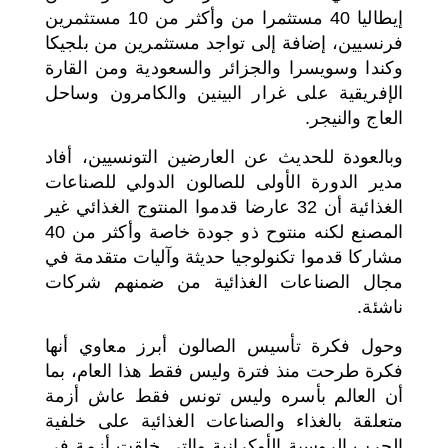
إيطاليا 40 مستثمرا من وأكثر من 10 مستثمرين
فرنسيين، إضافة إلى تواجد مستثمرين من بلجيكا
وكندا وسويسرا والجزائر والسعودية ومن القارة
الإفريقية على غرار البينين والكامرون وساحل
العاج والنيجر.
وبالعودة للحديث عن العارضين التونسيين، أفاد
مدير الدورة الأولى للصالون الدولي للصناعات
الغذائية أن 32 عارضا قدموا المنتوج الغذائي غير
المصنع لكنه منتوح ذو جودة خاصة وأكثر من 40
مشاركا قدموا تكنولوجيا حديثة وآليات متقدمة في
مجال الصناعات الغذائية من ضمنهم شركات
ناشئة.
وحول فكرة تأسيس الصالون أبرز معاوي أنها
فكرة طرحت منذ فترة وليس فقط هذا العام، بما
أن العالم بأسره وليس تونس فقط عاش أزمة
متعلقة بالغذاء والصناعات الغذائية على خلفية
الحرب الروسية الأوكرانية والتي خلقت أزمة في