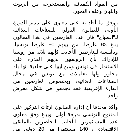
من المواد الكميائية والمستخرجة من الزيوت
واللبان وعلف التمور.
ووفق ما أفاد به علي معاوي علي مدير الدورة
الأولى للصالون الدولي للصناعات الغذائية
لـ"الصباح" فان عدد العارضين في هذا الصالون
يبلغ 83 عارضا، من بينهم 80 عارضا تونسيا،
وبالنسبة للعارضين الأجانب فإنهم ثلاثة من روسيا
للإدراك بأن الروسيين لديهم القدرة على
الاستثمار في تونس ومن ليبيا على خلفية أنها بلد
مجاور ولها تعاملات مع تونس في مجال
الصناعات الغذائية، وبخصوص العارضين من
القارة الإفريقية فقد تجمعوا في شكل معرض
واحد.
وأكد محدثنا أن إدارة الصالون ارتأت التركيز على
المنتوج التونسي بدرجة أولى. ويبلغ وفق معاوي
عدد المستثمرين الأجانب الحاضرين بالملتقى
الاقتصادي ، 140 مستثمرا من 20 دولة، من