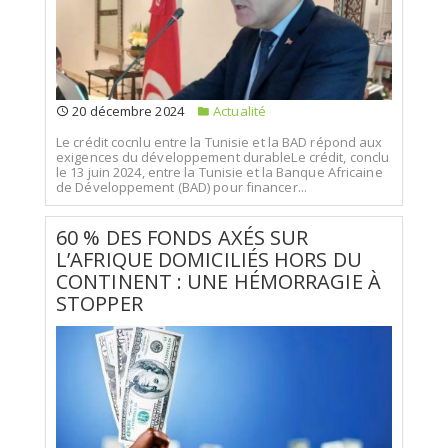
20 décembre 2024
Actualité
Le crédit cocnlu entre la Tunisie et la BAD répond aux
exigences du développement durableLe crédit, conclu
le 13 juin 2024, entre la Tunisie et la Banque Africaine
de Développement (BAD) pour financer...
60 % DES FONDS AXÉS SUR
L’AFRIQUE DOMICILIÉS HORS DU
CONTINENT : UNE HÉMORRAGIE À
STOPPER