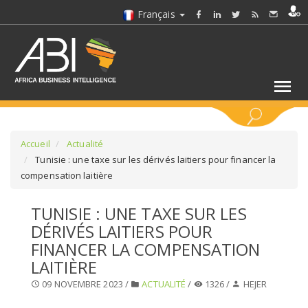
Français
MOTS CLÉS
Accueil
Actualité
Tunisie : une taxe sur les dérivés laitiers pour financer la
compensation laitière
SÉLECTIONNEZ UN/DES SECTEURS
TUNISIE : UNE TAXE SUR LES
SÉLECTIONNEZ UN DOSSIER
DÉRIVÉS LAITIERS POUR
FINANCER LA COMPENSATION
SELECTIONNEZ UNE SECTION
LAITIÈRE
09 NOVEMBRE 2023 /
ACTUALITÉ
/
1326 /
HEJER
SÉLECTIONNEZ UNE CATÉGORIE