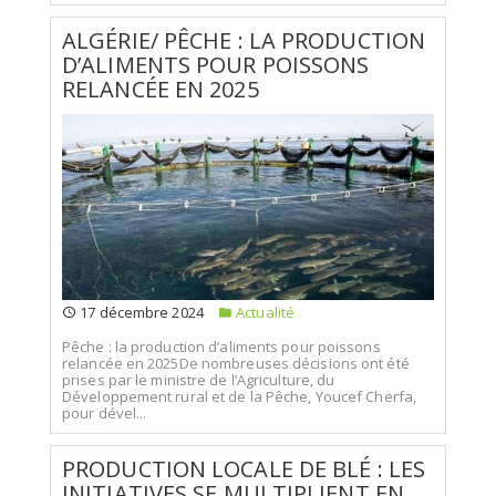
ALGÉRIE/ PÊCHE : LA PRODUCTION
D’ALIMENTS POUR POISSONS
RELANCÉE EN 2025
17 décembre 2024
Actualité
Pêche : la production d’aliments pour poissons
relancée en 2025De nombreuses décisions ont été
prises par le ministre de l’Agriculture, du
Développement rural et de la Pêche, Youcef Cherfa,
pour dével...
PRODUCTION LOCALE DE BLÉ : LES
INITIATIVES SE MULTIPLIENT EN