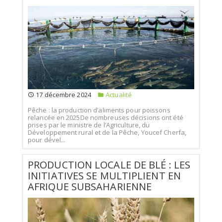
17 décembre 2024
Actualité
Pêche : la production d’aliments pour poissons
relancée en 2025De nombreuses décisions ont été
prises par le ministre de l’Agriculture, du
Développement rural et de la Pêche, Youcef Cherfa,
pour dével...
PRODUCTION LOCALE DE BLÉ : LES
INITIATIVES SE MULTIPLIENT EN
AFRIQUE SUBSAHARIENNE