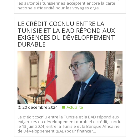
les autorités tunisiennes acceptent encore la carte
nationale d’identité pour les voyages orga...
LE CRÉDIT COCNLU ENTRE LA
TUNISIE ET LA BAD RÉPOND AUX
EXIGENCES DU DÉVELOPPEMENT
DURABLE
20 décembre 2024
Actualité
Le crédit cocnlu entre la Tunisie et la BAD répond aux
exigences du développement durableLe crédit, conclu
le 13 juin 2024, entre la Tunisie et la Banque Africaine
de Développement (BAD) pour financer...