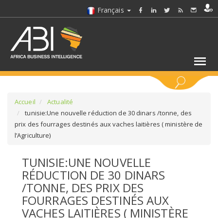
Français
MOTS CLÉS
Accueil
Actualité
tunisie:Une nouvelle réduction de 30 dinars /tonne, des
prix des fourrages destinés aux vaches laitières ( ministère de
SÉLECTIONNEZ UN/DES SECTEURS
l’Agriculture)
SÉLECTIONNEZ UN DOSSIER
TUNISIE:UNE NOUVELLE
RÉDUCTION DE 30 DINARS
SELECTIONNEZ UNE SECTION
/TONNE, DES PRIX DES
FOURRAGES DESTINÉS AUX
SÉLECTIONNEZ UNE CATÉGORIE
VACHES LAITIÈRES ( MINISTÈRE