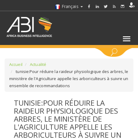
Français
MOTS CLÉS
Accueil
Actualité
tunisie:Pour réduire la raideur physiologique des arbres, le
ministère de l'Agriculture appelle les arboriculteurs à suivre un
SÉLECTIONNEZ UN/DES SECTEURS
ensemble de recommandations
SÉLECTIONNEZ UN DOSSIER
TUNISIE:POUR RÉDUIRE LA
RAIDEUR PHYSIOLOGIQUE DES
SELECTIONNEZ UNE SECTION
ARBRES, LE MINISTÈRE DE
L'AGRICULTURE APPELLE LES
SÉLECTIONNEZ UNE CATÉGORIE
ARBORICULTEURS À SUIVRE UN