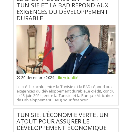
TUNISIE ET LA BAD RÉPOND AUX
EXIGENCES DU DÉVELOPPEMENT
DURABLE
20 décembre 2024
Actualité
Le crédit cocnlu entre la Tunisie et la BAD répond aux
exigences du développement durableLe crédit, conclu
le 13 juin 2024, entre la Tunisie et la Banque Africaine
de Développement (BAD) pour financer...
TUNISIE: L’ÉCONOMIE VERTE, UN
ATOUT POUR ASSURER LE
DÉVELOPPEMENT ÉCONOMIQUE