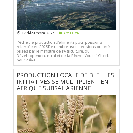
17 décembre 2024
Actualité
Pêche : la production d’aliments pour poissons
relancée en 2025De nombreuses décisions ont été
prises par le ministre de l’Agriculture, du
Développement rural et de la Pêche, Youcef Cherfa,
pour dével...
PRODUCTION LOCALE DE BLÉ : LES
INITIATIVES SE MULTIPLIENT EN
AFRIQUE SUBSAHARIENNE