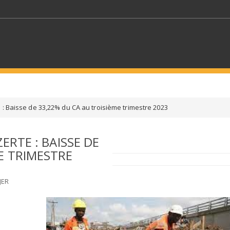
MOTS CLÉS
 : Baisse de 33,22% du CA au troisième trimestre 2023
S SECTEURS
SÉLECTIONNEZ UN DOSSIER
ERTE : BAISSE DE
E TRIMESTRE
ECTION
SÉLECTIONNEZ UNE CATÉGORIE
SÉLECTIO
JER