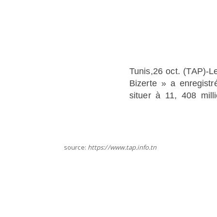
Tunis,26 oct. (TAP)-Le
Bizerte » a enregist
situer à 11, 408 mill
source:
https://www.tap.info.tn