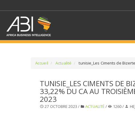
Accueil
Actualité
tunisie_Les Ciments de Bizerte
SÉLECTIONNEZ UN/DE
TUNISIE_LES CIMENTS DE BIZ
33,22% DU CA AU TROISIÈM
SELECTIONNEZ UNE S
2023
27 OCTOBRE 2023 /
ACTUALITÉ
/
1260 /
HE