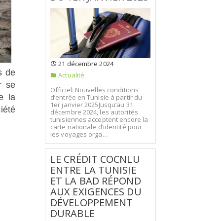
21 décembre 2024
s de
Actualité
r se
Officiel: Nouvelles conditions
e la
d’entrée en Tunisie à partir du
1er janvier 2025Jusqu’au 31
été...
décembre 2024, les autorités
tunisiennes acceptent encore la
carte nationale d’identité pour
les voyages orga...
LE CRÉDIT COCNLU
ENTRE LA TUNISIE
ET LA BAD RÉPOND
AUX EXIGENCES DU
DÉVELOPPEMENT
DURABLE