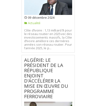
09 décembre 2024
Actualité
Côte d’Ivoire : 1,13 milliard $ pour
le réseau routier en 2025vec des
investissements massifs, la Côte
d’Ivoire améliore ces dernières
années son réseau routier. Pour
l’année 2025, le p...
ALGÉRIE: LE
PRÉSIDENT DE LA
RÉPUBLIQUE
ENJOINT
D'ACCÉLÉRER LA
MISE EN ŒUVRE DU
PROGRAMME
FERROVIAIRE