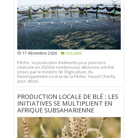
17 décembre 2024
Actualité
Pêche : la production d’aliments pour poissons
relancée en 2025De nombreuses décisions ont été
prises par le ministre de l’Agriculture, du
Développement rural et de la Pêche, Youcef Cherfa,
pour dével...
PRODUCTION LOCALE DE BLÉ : LES
INITIATIVES SE MULTIPLIENT EN
AFRIQUE SUBSAHARIENNE