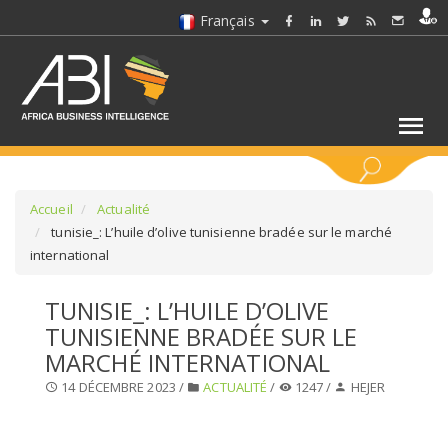
Français
MOTS CLÉS
Accueil
Actualité
tunisie_: L’huile d’olive tunisienne bradée sur le marché
international
SÉLECTIONNEZ UN/DES SECTEURS
TUNISIE_: L’HUILE D’OLIVE
SÉLECTIONNEZ UN DOSSIER
TUNISIENNE BRADÉE SUR LE
MARCHÉ INTERNATIONAL
SELECTIONNEZ UNE SECTION
14 DÉCEMBRE 2023 /
ACTUALITÉ
/
1247 /
HEJER
SÉLECTIONNEZ UNE CATÉGORIE