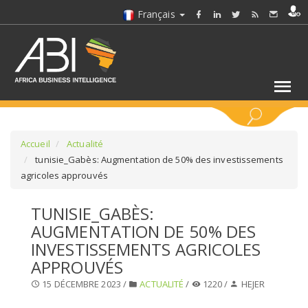
Français
MOTS CLÉS
Accueil
Actualité
tunisie_Gabès: Augmentation de 50% des investissements
agricoles approuvés
SÉLECTIONNEZ UN/DES SECTEURS
TUNISIE_GABÈS:
SÉLECTIONNEZ UN DOSSIER
AUGMENTATION DE 50% DES
INVESTISSEMENTS AGRICOLES
SELECTIONNEZ UNE SECTION
APPROUVÉS
15 DÉCEMBRE 2023 /
ACTUALITÉ
/
1220 /
HEJER
SÉLECTIONNEZ UNE CATÉGORIE