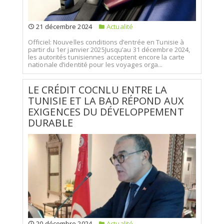
21 décembre 2024
Actualité
Officiel: Nouvelles conditions d’entrée en Tunisie à
partir du 1er janvier 2025Jusqu’au 31 décembre 2024,
les autorités tunisiennes acceptent encore la carte
nationale d’identité pour les voyages orga...
LE CRÉDIT COCNLU ENTRE LA
TUNISIE ET LA BAD RÉPOND AUX
EXIGENCES DU DÉVELOPPEMENT
DURABLE
20 décembre 2024
Actualité