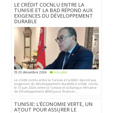
LE CRÉDIT COCNLU ENTRE LA
TUNISIE ET LA BAD RÉPOND AUX
EXIGENCES DU DÉVELOPPEMENT
DURABLE
20 décembre 2024
Actualité
Le crédit cocnlu entre la Tunisie et la BAD répond aux
exigences du développement durableLe crédit, conclu
le 13 juin 2024, entre la Tunisie et la Banque Africaine
de Développement (BAD) pour financer...
TUNISIE: L’ÉCONOMIE VERTE, UN
ATOUT POUR ASSURER LE