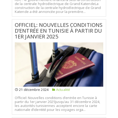
de la centrale hydroélectrique de Grand KatendeLa
construction de la centrale hydroélectrique de Grand
Katende a été annoncée pour la première...
OFFICIEL: NOUVELLES CONDITIONS
D’ENTRÉE EN TUNISIE À PARTIR DU
1ER JANVIER 2025
21 décembre 2024
Actualité
Officiel: Nouvelles conditions d’entrée en Tunisie à
partir du 1er janvier 2025Jusqu’au 31 décembre 2024,
les autorités tunisiennes acceptent encore la carte
nationale d’identité pour les voyages orga...