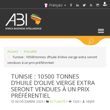
Français
MOTS CLÉS
Accueil
Actualité
Tunisie : 10500 tonnes d’huile d’olive vierge extra seront
vendues à un prix préférentiel
SÉLECTIONNEZ UN/DES SECTEURS
TUNISIE : 10500 TONNES
SÉLECTIONNEZ UN DOSSIER
D’HUILE D’OLIVE VIERGE EXTRA
SERONT VENDUES À UN PRIX
SELECTIONNEZ UNE SECTION
PRÉFÉRENTIEL
04 DÉCEMBRE 2023 /
ACTUALITÉ
/
1320 /
HEJER
SÉLECTIONNEZ UNE CATÉGORIE