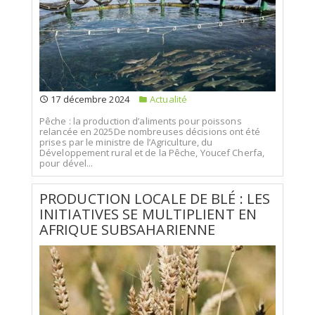
17 décembre 2024
Actualité
Pêche : la production d’aliments pour poissons
relancée en 2025De nombreuses décisions ont été
prises par le ministre de l’Agriculture, du
Développement rural et de la Pêche, Youcef Cherfa,
pour dével...
PRODUCTION LOCALE DE BLÉ : LES
INITIATIVES SE MULTIPLIENT EN
AFRIQUE SUBSAHARIENNE