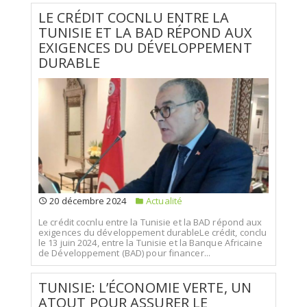
LE CRÉDIT COCNLU ENTRE LA
TUNISIE ET LA BAD RÉPOND AUX
EXIGENCES DU DÉVELOPPEMENT
DURABLE
20 décembre 2024
Actualité
Le crédit cocnlu entre la Tunisie et la BAD répond aux
exigences du développement durableLe crédit, conclu
le 13 juin 2024, entre la Tunisie et la Banque Africaine
de Développement (BAD) pour financer...
TUNISIE: L’ÉCONOMIE VERTE, UN
ATOUT POUR ASSURER LE