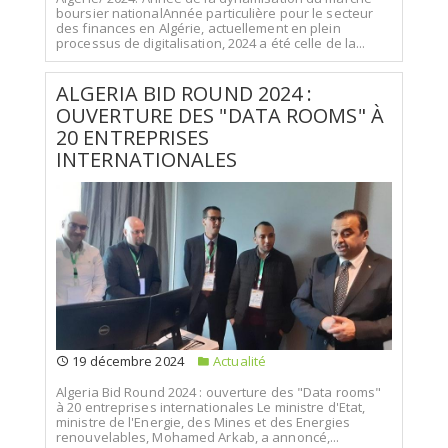
boursier nationalAnnée particulière pour le secteur
des finances en Algérie, actuellement en plein
processus de digitalisation, 2024 a été celle de la...
ALGERIA BID ROUND 2024 :
OUVERTURE DES "DATA ROOMS" À
20 ENTREPRISES
INTERNATIONALES
19 décembre 2024
Actualité
Algeria Bid Round 2024 : ouverture des "Data rooms"
à 20 entreprises internationales Le ministre d'Etat,
ministre de l'Energie, des Mines et des Energies
renouvelables, Mohamed Arkab, a annoncé,...