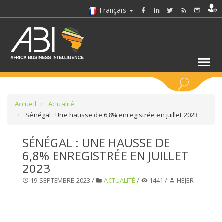
Français
MOTS CLÉS
Accueil
Actualité
Sénégal : Une hausse de 6,8% enregistrée en juillet 2023
SÉLECTIONNEZ UN/DES SECTEURS
SÉNÉGAL : UNE HAUSSE DE
6,8% ENREGISTRÉE EN JUILLET
SÉLECTIONNEZ UN DOSSIER
2023
19 SEPTEMBRE 2023 /
ACTUALITÉ
/
1441 /
HEJER
SELECTIONNEZ UNE SECTION
SÉLECTIONNEZ UNE CATÉGORIE