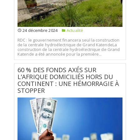
24 décembre 2024
Actualité
RDC : le gouvernement financera seul la construction
de la centrale hydroélectrique de Grand KatendeLa
construction de la centrale hydroélectrique de Grand
Katende a été annoncée pour la première...
60 % DES FONDS AXÉS SUR
L’AFRIQUE DOMICILIÉS HORS DU
CONTINENT : UNE HÉMORRAGIE À
STOPPER