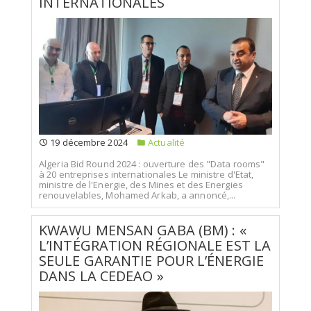
INTERNATIONALES
19 décembre 2024
Actualité
Algeria Bid Round 2024 : ouverture des "Data rooms"
à 20 entreprises internationales Le ministre d'Etat,
ministre de l'Energie, des Mines et des Energies
renouvelables, Mohamed Arkab, a annoncé,...
KWAWU MENSAN GABA (BM) : «
L’INTÉGRATION RÉGIONALE EST LA
SEULE GARANTIE POUR L’ÉNERGIE
DANS LA CEDEAO »