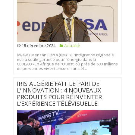
18 décembre 2024
Actualité
Kwawu Mensan Gaba (BM) : « L’intégration régionale
est la seule garantie pour l’énergie dans la
CEDEAO »En Afrique de l’Ouest, où près de 600 millions
de personnes vivent encore sans él...
IRIS ALGÉRIE FAIT LE PARI DE
L’INNOVATION : 4 NOUVEAUX
PRODUITS POUR RÉINVENTER
L’EXPÉRIENCE TÉLÉVISUELLE