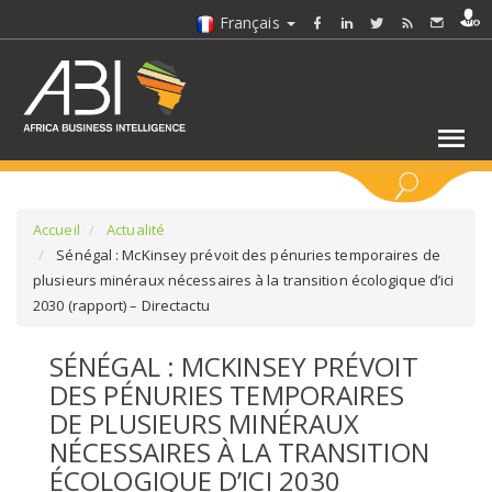
Français
MOTS CLÉS
Accueil
Actualité
Sénégal : McKinsey prévoit des pénuries temporaires de
plusieurs minéraux nécessaires à la transition écologique d’ici
SÉLECTIONNEZ UN/DES SECTEURS
2030 (rapport) – Directactu
SÉLECTIONNEZ UN DOSSIER
SÉNÉGAL : MCKINSEY PRÉVOIT
DES PÉNURIES TEMPORAIRES
SELECTIONNEZ UNE SECTION
DE PLUSIEURS MINÉRAUX
NÉCESSAIRES À LA TRANSITION
SÉLECTIONNEZ UNE CATÉGORIE
ÉCOLOGIQUE D’ICI 2030