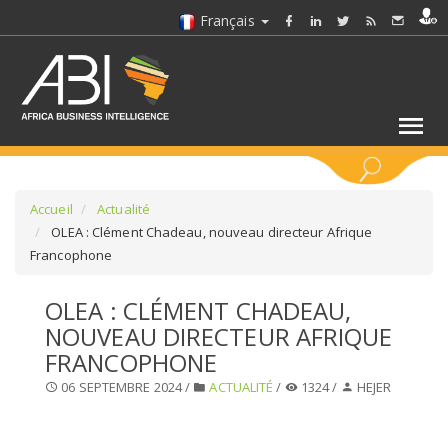
Français
MOTS CLÉS
Accueil
Actualité
OLEA : Clément Chadeau, nouveau directeur Afrique
Francophone
SÉLECTIONNEZ UN/DES SECTEURS
OLEA : CLÉMENT CHADEAU,
SÉLECTIONNEZ UN DOSSIER
NOUVEAU DIRECTEUR AFRIQUE
FRANCOPHONE
SELECTIONNEZ UNE SECTION
06 SEPTEMBRE 2024 /
ACTUALITÉ
/
1324 /
HEJER
SÉLECTIONNEZ UNE CATÉGORIE