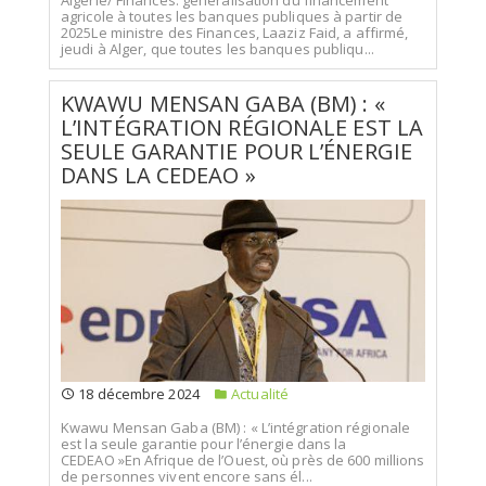
agricole à toutes les banques publiques à partir de
2025Le ministre des Finances, Laaziz Faid, a affirmé,
jeudi à Alger, que toutes les banques publiqu...
KWAWU MENSAN GABA (BM) : «
L’INTÉGRATION RÉGIONALE EST LA
SEULE GARANTIE POUR L’ÉNERGIE
DANS LA CEDEAO »
18 décembre 2024
Actualité
Kwawu Mensan Gaba (BM) : « L’intégration régionale
est la seule garantie pour l’énergie dans la
CEDEAO »En Afrique de l’Ouest, où près de 600 millions
de personnes vivent encore sans él...