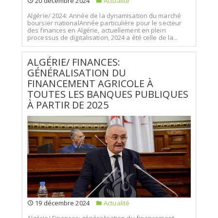
20 décembre 2024
Actualité
Algérie/ 2024: Année de la dynamisation du marché
boursier nationalAnnée particulière pour le secteur
des finances en Algérie, actuellement en plein
processus de digitalisation, 2024 a été celle de la...
ALGÉRIE/ FINANCES:
GÉNÉRALISATION DU
FINANCEMENT AGRICOLE À
TOUTES LES BANQUES PUBLIQUES
À PARTIR DE 2025
19 décembre 2024
Actualité
Algérie/ Finances: généralisation du financement