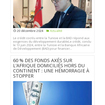
20 décembre 2024
Actualité
Le crédit cocnlu entre la Tunisie et la BAD répond aux
exigences du développement durableLe crédit, conclu
le 13 juin 2024, entre la Tunisie et la Banque Africaine
de Développement (BAD) pour financer...
60 % DES FONDS AXÉS SUR
L’AFRIQUE DOMICILIÉS HORS DU
CONTINENT : UNE HÉMORRAGIE À
STOPPER