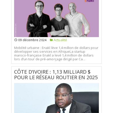
09 décembre 2024
Actualité
Mobilité urbaine : Enakl lève 1,4 million de dollars pour
développer ses services en AfriqueLa startup
maroco-française Enakl a levé 1,4 million de dollars
lors d’un tour de pré-amorçage dirigé par Ca...
CÔTE D’IVOIRE : 1,13 MILLIARD $
POUR LE RÉSEAU ROUTIER EN 2025