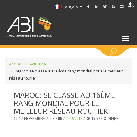
Français
MOTS CLÉS
Accueil
Actualité
Maroc: se classe au 16ème rang mondial pour le meilleur
réseau routier
SÉLECTIONNEZ UN/DES SECTEURS
MAROC: SE CLASSE AU 16ÈME
SÉLECTIONNEZ UN DOSSIER
RANG MONDIAL POUR LE
MEILLEUR RÉSEAU ROUTIER
SELECTIONNEZ UNE SECTION
17 NOVEMBRE 2023 /
ACTUALITÉ
/
1569 /
HEJER
SÉLECTIONNEZ UNE CATÉGORIE