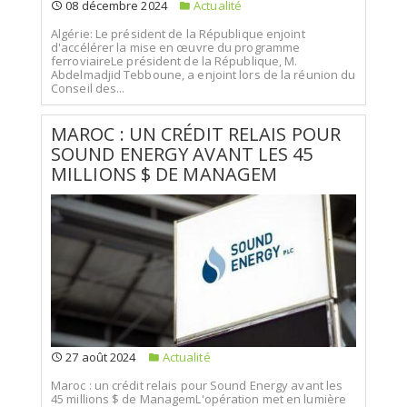
08 décembre 2024
Actualité
Algérie: Le président de la République enjoint
d'accélérer la mise en œuvre du programme
ferroviaireLe président de la République, M.
Abdelmadjid Tebboune, a enjoint lors de la réunion du
Conseil des...
MAROC : UN CRÉDIT RELAIS POUR
SOUND ENERGY AVANT LES 45
MILLIONS $ DE MANAGEM
27 août 2024
Actualité
Maroc : un crédit relais pour Sound Energy avant les
45 millions $ de ManagemL'opération met en lumière