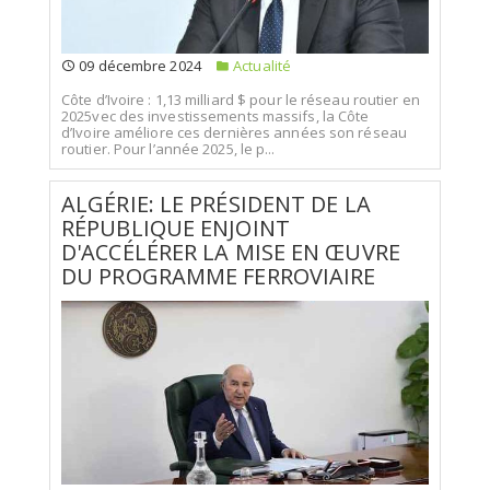
09 décembre 2024
Actualité
Côte d’Ivoire : 1,13 milliard $ pour le réseau routier en
2025vec des investissements massifs, la Côte
d’Ivoire améliore ces dernières années son réseau
routier. Pour l’année 2025, le p...
ALGÉRIE: LE PRÉSIDENT DE LA
RÉPUBLIQUE ENJOINT
D'ACCÉLÉRER LA MISE EN ŒUVRE
DU PROGRAMME FERROVIAIRE