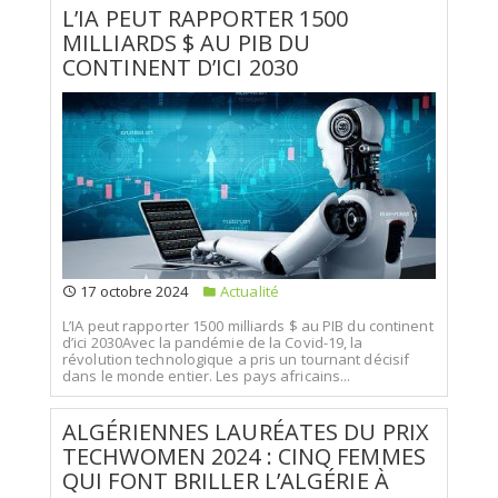
L’IA PEUT RAPPORTER 1500
MILLIARDS $ AU PIB DU
CONTINENT D’ICI 2030
17 octobre 2024
Actualité
L’IA peut rapporter 1500 milliards $ au PIB du continent
d’ici 2030Avec la pandémie de la Covid-19, la
révolution technologique a pris un tournant décisif
dans le monde entier. Les pays africains...
ALGÉRIENNES LAURÉATES DU PRIX
TECHWOMEN 2024 : CINQ FEMMES
QUI FONT BRILLER L’ALGÉRIE À