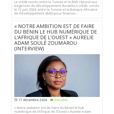
Le crédit cocnlu entre la Tunisie et la BAD répond aux
exigences du développement durableLe crédit, conclu
le 13 juin 2024, entre la Tunisie et la Banque Africaine
de Développement (BAD) pour financer...
« NOTRE AMBITION EST DE FAIRE
DU BÉNIN LE HUB NUMÉRIQUE DE
L’AFRIQUE DE L’OUEST » AURELIE
ADAM SOULÉ ZOUMAROU
(INTERVIEW)
17 décembre 2024
Actualité
« Notre ambition est de faire du Bénin le hub
numérique de l’Afrique de l’Ouest » Aurelie Adam