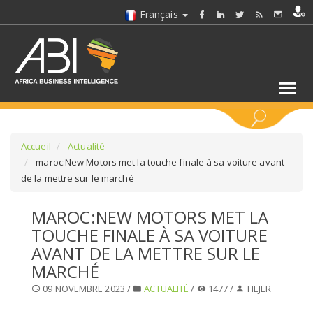
Français
MOTS CLÉS
Accueil
Actualité
maroc:New Motors met la touche finale à sa voiture avant
de la mettre sur le marché
SÉLECTIONNEZ UN/DES SECTEURS
MAROC:NEW MOTORS MET LA
SÉLECTIONNEZ UN DOSSIER
TOUCHE FINALE À SA VOITURE
AVANT DE LA METTRE SUR LE
SELECTIONNEZ UNE SECTION
MARCHÉ
09 NOVEMBRE 2023 /
ACTUALITÉ
/
1477 /
HEJER
SÉLECTIONNEZ UNE CATÉGORIE