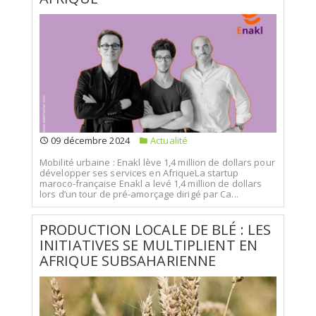
09 décembre 2024
Actualité
Mobilité urbaine : Enakl lève 1,4 million de dollars pour
développer ses services en AfriqueLa startup
maroco-française Enakl a levé 1,4 million de dollars
lors d’un tour de pré-amorçage dirigé par Ca...
PRODUCTION LOCALE DE BLÉ : LES
INITIATIVES SE MULTIPLIENT EN
AFRIQUE SUBSAHARIENNE