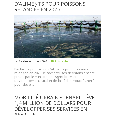
D’ALIMENTS POUR POISSONS
RELANCÉE EN 2025
17 décembre 2024
Actualité
Pêche : la production d’aliments pour poissons
relancée en 2025De nombreuses décisions ont été
prises par le ministre de l’Agriculture, du
Développement rural et de la Pêche, Youcef Cherfa,
pour dével...
MOBILITÉ URBAINE : ENAKL LÈVE
1,4 MILLION DE DOLLARS POUR
DÉVELOPPER SES SERVICES EN
AFRIQUE