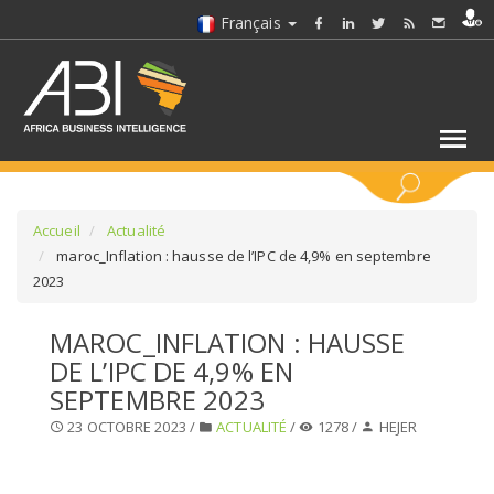
Français
MOTS CLÉS
Accueil
Actualité
maroc_Inflation : hausse de l’IPC de 4,9% en septembre
2023
SÉLECTIONNEZ UN/DES SECTEURS
MAROC_INFLATION : HAUSSE
SÉLECTIONNEZ UN DOSSIER
DE L’IPC DE 4,9% EN
SEPTEMBRE 2023
SELECTIONNEZ UNE SECTION
23 OCTOBRE 2023 /
ACTUALITÉ
/
1278 /
HEJER
SÉLECTIONNEZ UNE CATÉGORIE