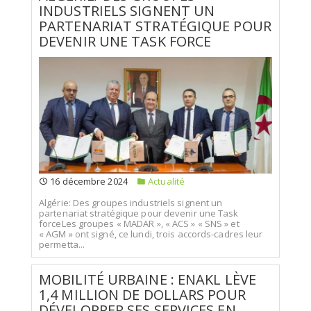
INDUSTRIELS SIGNENT UN
PARTENARIAT STRATÉGIQUE POUR
DEVENIR UNE TASK FORCE
16 décembre 2024
Actualité
Algérie: Des groupes industriels signent un
partenariat stratégique pour devenir une Task
forceLes groupes « MADAR », « ACS » « SNS » et
« AGM » ont signé, ce lundi, trois accords-cadres leur
permetta...
MOBILITÉ URBAINE : ENAKL LÈVE
1,4 MILLION DE DOLLARS POUR
DÉVELOPPER SES SERVICES EN