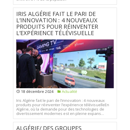
IRIS ALGÉRIE FAIT LE PARI DE
L’INNOVATION : 4 NOUVEAUX
PRODUITS POUR RÉINVENTER
L’EXPÉRIENCE TÉLÉVISUELLE
18 décembre 2024
Actualité
Iris Algérie fait le pari de l’innovation : 4 nouveaux
produits pour réinventer l’expérience télévisuelleEn
Algérie, où la demande pour des technologies de
divertissement modernes est en pleine expans...
ALGÉRIE/ DES GROUPES