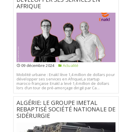
AFRIQUE
09 décembre 2024
Actualité
Mobilité urbaine : Enakl lève 1,4 million de dollars pour
développer ses services en AfriqueLa startup
maroco-française Enakl a levé 1,4 million de dollars
lors d’un tour de pré-amorçage dirigé par Ca...
ALGÉRIE: LE GROUPE IMETAL
REBAPTISÉ SOCIÉTÉ NATIONALE DE
SIDÉRURGIE