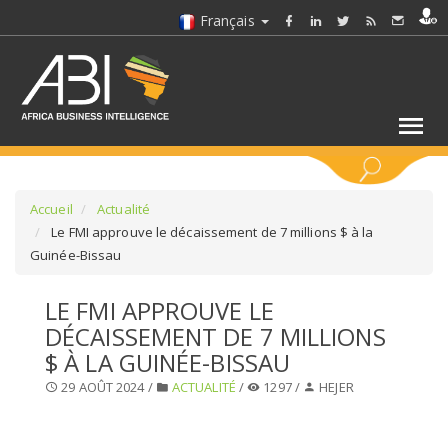
Français
MOTS CLÉS
Accueil
Actualité
Le FMI approuve le décaissement de 7 millions $ à la
Guinée-Bissau
SÉLECTIONNEZ UN/DES SECTEURS
LE FMI APPROUVE LE
SÉLECTIONNEZ UN DOSSIER
DÉCAISSEMENT DE 7 MILLIONS
$ À LA GUINÉE-BISSAU
SELECTIONNEZ UNE SECTION
29 AOÛT 2024 /
ACTUALITÉ
/
1297 /
HEJER
SÉLECTIONNEZ UNE CATÉGORIE