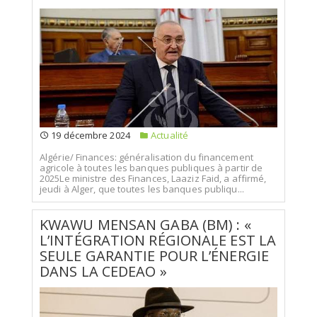
19 décembre 2024
Actualité
Algérie/ Finances: généralisation du financement
agricole à toutes les banques publiques à partir de
2025Le ministre des Finances, Laaziz Faid, a affirmé,
jeudi à Alger, que toutes les banques publiqu...
KWAWU MENSAN GABA (BM) : «
L’INTÉGRATION RÉGIONALE EST LA
SEULE GARANTIE POUR L’ÉNERGIE
DANS LA CEDEAO »