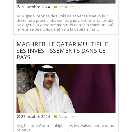
30 octobre 2024
Actualité
Air Algérie: reprise des vols de et vers Bamako le 2
décembre prochainLa compagnie aérienne nationale
Air Algérie, a annoncé mercredi dans un communiqué,
la reprise des vols de et vers la capitale mal...
MAGHREB: LE QATAR MULTIPLIE
SES INVESTISSEMENTS DANS CE
PAYS
27 octobre 2024
Actualité
Maghreb: le Qatar multiplie ses investissements dans
ce pays ...