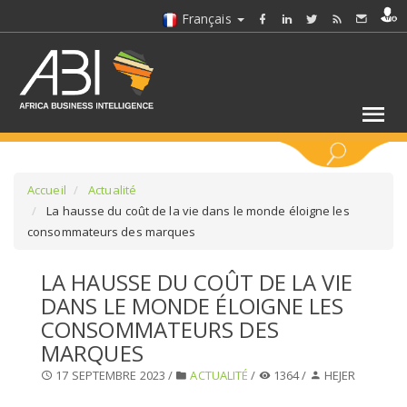
Français
MOTS CLÉS
Accueil
Actualité
La hausse du coût de la vie dans le monde éloigne les
consommateurs des marques
SÉLECTIONNEZ UN/DES SECTEURS
LA HAUSSE DU COÛT DE LA VIE
SÉLECTIONNEZ UN DOSSIER
DANS LE MONDE ÉLOIGNE LES
CONSOMMATEURS DES
SELECTIONNEZ UNE SECTION
MARQUES
17 SEPTEMBRE 2023 /
ACTUALITÉ
/
1364 /
HEJER
SÉLECTIONNEZ UNE CATÉGORIE