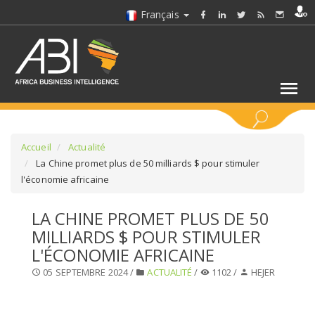
Français
MOTS CLÉS
Accueil
Actualité
La Chine promet plus de 50 milliards $ pour stimuler
l'économie africaine
SÉLECTIONNEZ UN/DES SECTEURS
LA CHINE PROMET PLUS DE 50
SÉLECTIONNEZ UN DOSSIER
MILLIARDS $ POUR STIMULER
L'ÉCONOMIE AFRICAINE
SELECTIONNEZ UNE SECTION
05 SEPTEMBRE 2024 /
ACTUALITÉ
/
1102 /
HEJER
SÉLECTIONNEZ UNE CATÉGORIE