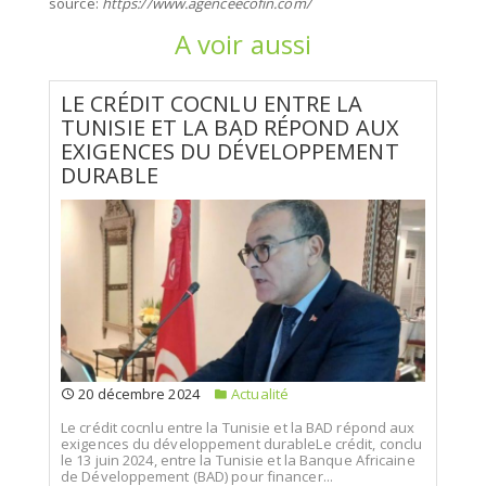
source:
https://www.agenceecofin.com/
A voir aussi
LE CRÉDIT COCNLU ENTRE LA
TUNISIE ET LA BAD RÉPOND AUX
EXIGENCES DU DÉVELOPPEMENT
DURABLE
20 décembre 2024
Actualité
Le crédit cocnlu entre la Tunisie et la BAD répond aux
exigences du développement durableLe crédit, conclu
le 13 juin 2024, entre la Tunisie et la Banque Africaine
de Développement (BAD) pour financer...