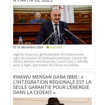
19 décembre 2024
Actualité
Algérie/ Finances: généralisation du financement
agricole à toutes les banques publiques à partir de
2025Le ministre des Finances, Laaziz Faid, a affirmé,
jeudi à Alger, que toutes les banques publiqu...
KWAWU MENSAN GABA (BM) : «
L’INTÉGRATION RÉGIONALE EST LA
SEULE GARANTIE POUR L’ÉNERGIE
DANS LA CEDEAO »