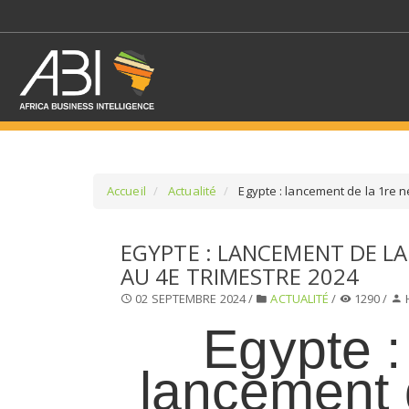
Accueil
Actualité
Egypte : lancement de la 1re 
SÉLECTIONNEZ UN/DE
EGYPTE : LANCEMENT DE L
AU 4E TRIMESTRE 2024
SELECTIONNEZ UNE S
02 SEPTEMBRE 2024 /
ACTUALITÉ
/
1290 /
Egypte :
lancement