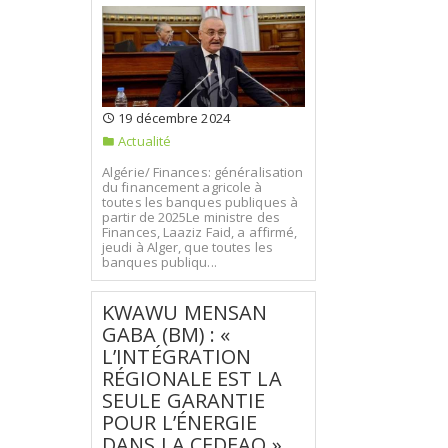
19 décembre 2024
Actualité
Algérie/ Finances: généralisation
du financement agricole à
toutes les banques publiques à
partir de 2025Le ministre des
Finances, Laaziz Faid, a affirmé,
jeudi à Alger, que toutes les
banques publiqu...
KWAWU MENSAN
GABA (BM) : «
L’INTÉGRATION
RÉGIONALE EST LA
SEULE GARANTIE
POUR L’ÉNERGIE
DANS LA CEDEAO »