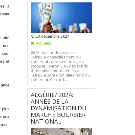
les, à
assant
20 décembre 2024
torité
Actualité
ec une
60 % des fonds axés sur
rises.
l’Afrique domiciliés hors du
continent : une hémorragie à
res et
stopperEnviron 60% des fonds
d’investissement dédiés à
l’Afrique sont domiciliés hors du
continent. Ce chiff...
mande
ALGÉRIE/ 2024:
ANNÉE DE LA
DYNAMISATION DU
e plus
MARCHÉ BOURSIER
ue aux
NATIONAL
 aussi