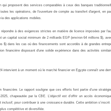
h qui proposent des services comparables à ceux des banques traditionnel
outes les opérations, de l'ouverture de compte au transfert d'argent, en p
via des applications mobiles.
répondre à des exigences strictes en matière de licence imposées par l'au
un capital social minimum de 2 milliards EGP (environ 64 millions $), av
ons $) dans les cas où des financements sont accordés à de grandes entrep
tution financière disposant d'une solide expérience dans des activités similai
24 intervient à un moment où le marché financier en Egypte connaît une de
.
 financière. Le rapport souligne que ces efforts font partie d’une stratégi
22-2025, chapeautée par la CBE. L'objectif est d’offrir un accès économiq
 inclusif, pour contribuer à une croissance durable. Cette ambition s’inscrit
lus compétitive et diversifiée.