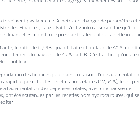
ù la dette, le déficit et autres agrégats financier liés au PIB son
era forcément pas la même. A moins de changer de paramètres et 
stre des Finances, Laaziz Faid, s’est voulu rassurant lorsqu’il a
de dinars et est constituée presque totalement de la dette intern
ifiante, le ratio dette/PIB, quand il atteint un taux de 60%, on dit
 d’endettement du pays est de 47% du PIB. C’est-à-dire qu’on a e
icit public».
égradation des finances publiques en raison d’une augmentation
s rapide» que celle des recettes budgétaires (12,54%), les dépe
ué à l’augmentation des dépenses totales, avec une hausse de
es, ont été soutenues par les recettes hors hydrocarbures, qui se
diter !