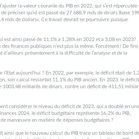
’ajuster la valeur courante du PIB en 2022, qui s’est répercutée 
de préciser qu’«il est passé de 27 688,9 mds de dinars (base 19
4 mds de dollars». Ce travail devrait se poursuivre puisque
ui est ainsi passé de 11,1% à 1,28% en 2022 et à 3,08 en 2023?
re des finances publiques n’est plus la même. Forcément ! De fins
’ailleurs présentement à la difficulté de l’analyse et de la
 l’Etat aujourd’hui ? En 2022, par exemple, le déficit était de 1
on, son calcul ressortait 11,1% du PIB ancien. En 2023, le défici
 1003,48 milliards de dinars, contre un déficit de 411,51 millia
nt considérer le niveau du déficit de 2023, qui a doublé en un
 finances 2024, le déficit budgétaire représente 16,2% du PIB,
rge de manœuvre en matière de dépenses budgétaires ?
aît ainsi que le nouveau calcul du PIB trace un tableau de bord d