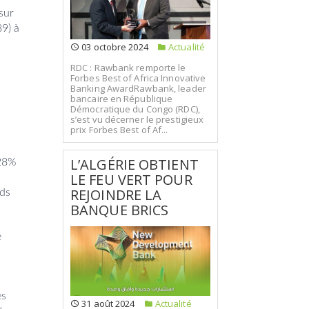
sur
89) à
03 octobre 2024
Actualité
RDC : Rawbank remporte le
Forbes Best of Africa Innovative
Banking AwardRawbank, leader
bancaire en République
Démocratique du Congo (RDC),
s’est vu décerner le prestigieux
prix Forbes Best of Af...
L’ALGÉRIE OBTIENT
,28%
LE FEU VERT POUR
t
REJOINDRE LA
rds
BANQUE BRICS
e
es
31 août 2024
Actualité