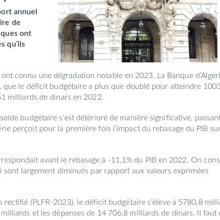
port annuel
ire de
iques ont
 qu’ils
s ont connu une dégradation notable en 2023. La Banque d’Algér
t, que le déficit budgétaire a plus que doublé pour atteindre 100
51 milliards de dinars en 2022.
 solde budgétaire s’est détérioré de manière significative, passan
rie perçoit pour la première fois l’impact du rebasage du PIB sur
rrespondait avant le rebasage à -11,1% du PIB en 2022. On cons
 qui sont largement diminués par rapport aux valeurs exprimées
 rectifié (PLFR-2023), le déficit budgétaire s’élève à 5780,8 mill
milliards et les dépenses de 14 706,8 milliards de dinars. Il faut 