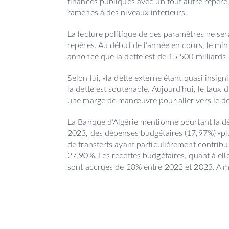
finances publiques avec un tout autre repère, o
ramenés à des niveaux inférieurs.
La lecture politique de ces paramètres ne s
repères. Au début de l’année en cours, le mini
annoncé que la dette est de 15 500 milliards 
Selon lui, «la dette externe étant quasi insign
la dette est soutenable. Aujourd’hui, le taux
une marge de manœuvre pour aller vers le déf
La Banque d’Algérie mentionne pourtant la d
2023, des dépenses budgétaires (17,97%) «plu
de transferts ayant particulièrement contrib
27,90%. Les recettes budgétaires, quant à ell
sont accrues de 28% entre 2022 et 2023. A mé