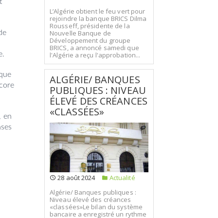
t
L’Algérie obtient le feu vert pour
rejoindre la banque BRICS Dilma
Rousseff, présidente de la
Nouvelle Banque de
de
Développement du groupe
BRICS, a annoncé samedi que
e.
l'Algérie a reçu l'approbation...
 que
ALGÉRIE/ BANQUES
ncore
PUBLIQUES : NIVEAU
ÉLEVÉ DES CRÉANCES
«CLASSÉES»
, en
nses
28 août 2024
Actualité
Algérie/ Banques publiques :
Niveau élevé des créances
«classées»Le bilan du système
bancaire a enregistré un rythme