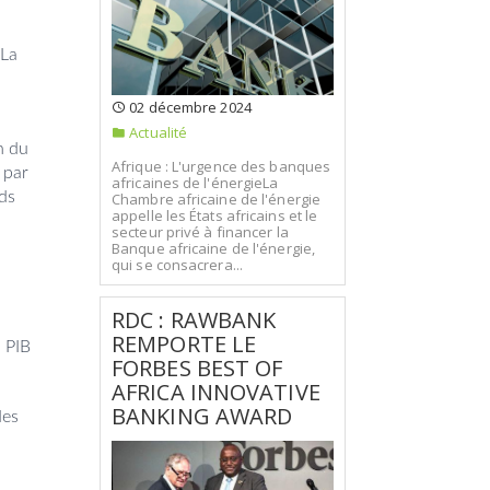
 La
02 décembre 2024
Actualité
n du
Afrique : L'urgence des banques
 par
africaines de l'énergieLa
ds
Chambre africaine de l'énergie
appelle les États africains et le
secteur privé à financer la
Banque africaine de l'énergie,
qui se consacrera...
RDC : RAWBANK
REMPORTE LE
u PIB
FORBES BEST OF
AFRICA INNOVATIVE
BANKING AWARD
des