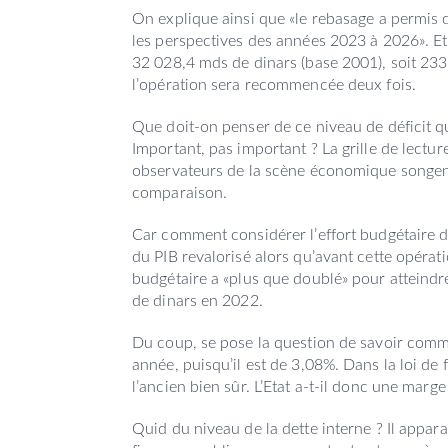
On explique ainsi que «le rebasage a permis d
les perspectives des années 2023 à 2026». Et 
32 028,4 mds de dinars (base 2001), soit 233,
l’opération sera recommencée deux fois.
Que doit-on penser de ce niveau de déficit q
Important, pas important ? La grille de lectu
observateurs de la scène économique songent d
comparaison.
Car comment considérer l’effort budgétaire de
du PIB revalorisé alors qu’avant cette opérati
budgétaire a «plus que doublé» pour atteindre
de dinars en 2022.
Du coup, se pose la question de savoir comme
année, puisqu’il est de 3,08%. Dans la loi de
l’ancien bien sûr. L’Etat a-t-il donc une ma
Quid du niveau de la dette interne ? Il appar