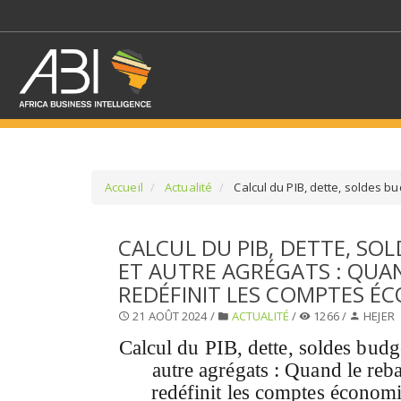
Accueil
Actualité
Calcul du PIB, dette, soldes b
SÉLECTIONNEZ UN/DE
CALCUL DU PIB, DETTE, SO
ET AUTRE AGRÉGATS : QUA
SELECTIONNEZ UNE S
REDÉFINIT LES COMPTES É
21 AOÛT 2024 /
ACTUALITÉ
/
1266 /
HEJER
Calcul du PIB, dette, soldes budgé
autre agrégats : Quand le reb
redéfinit les comptes économ