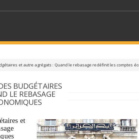
MOTS CLÉS
udgétaires et autre agrégats : Quand le rebasage redéfinit les comptes 
S SECTEURS
SÉLECTIONNEZ UN DOSSIER
LDES BUDGÉTAIRES
ND LE REBASAGE
ECTION
SÉLECTIONNEZ UNE CATÉGORIE
SÉLECTIO
CONOMIQUES
taires et
asage
iques