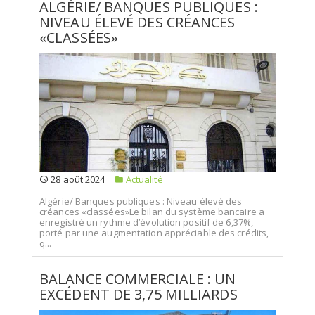
ALGÉRIE/ BANQUES PUBLIQUES :
NIVEAU ÉLEVÉ DES CRÉANCES
«CLASSÉES»
28 août 2024
Actualité
Algérie/ Banques publiques : Niveau élevé des
créances «classées»Le bilan du système bancaire a
enregistré un rythme d’évolution positif de 6,37%,
porté par une augmentation appréciable des crédits,
q...
BALANCE COMMERCIALE : UN
EXCÉDENT DE 3,75 MILLIARDS