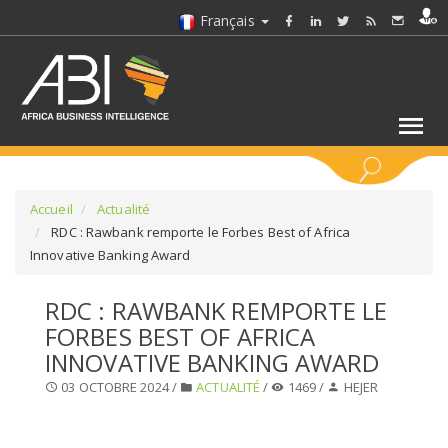
Français
MOTS CLÉS
Accueil
Actualité
RDC : Rawbank remporte le Forbes Best of Africa
Innovative Banking Award
SÉLECTIONNEZ UN/DES SECTEURS
RDC : RAWBANK REMPORTE LE
SÉLECTIONNEZ UN DOSSIER
FORBES BEST OF AFRICA
INNOVATIVE BANKING AWARD
SELECTIONNEZ UNE SECTION
03 OCTOBRE 2024 /
ACTUALITÉ
/
1469 /
HEJER
SÉLECTIONNEZ UNE CATÉGORIE