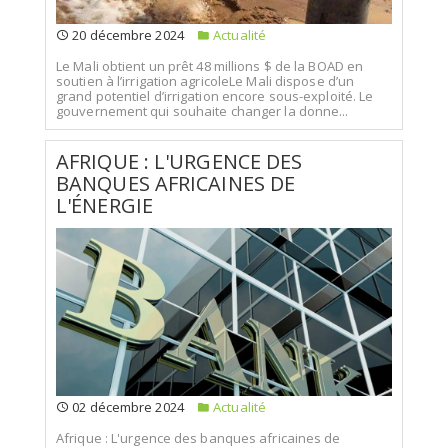
20 décembre 2024
Actualité
Le Mali obtient un prêt 48 millions $ de la BOAD en
soutien à l’irrigation agricoleLe Mali dispose d’un
grand potentiel d’irrigation encore sous-exploité. Le
gouvernement qui souhaite changer la donne...
AFRIQUE : L'URGENCE DES
BANQUES AFRICAINES DE
L'ÉNERGIE
02 décembre 2024
Actualité
Afrique : L'urgence des banques africaines de