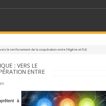
MOTS CLÉS
ers le renforcement de la coopération entre l’Algérie et l’UE
S SECTEURS
SÉLECTIONNEZ UN DOSSIER
QUE : VERS LE
PÉRATION ENTRE
ECTION
SÉLECTIONNEZ UNE CATÉGORIE
SÉLECTIO
JER
pprêtent à