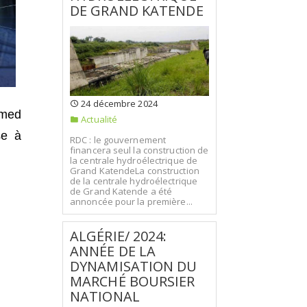
DE GRAND KATENDE
24 décembre 2024
amed
Actualité
se à
RDC : le gouvernement
financera seul la construction de
la centrale hydroélectrique de
Grand KatendeLa construction
de la centrale hydroélectrique
de Grand Katende a été
annoncée pour la première...
ALGÉRIE/ 2024:
ANNÉE DE LA
DYNAMISATION DU
MARCHÉ BOURSIER
NATIONAL