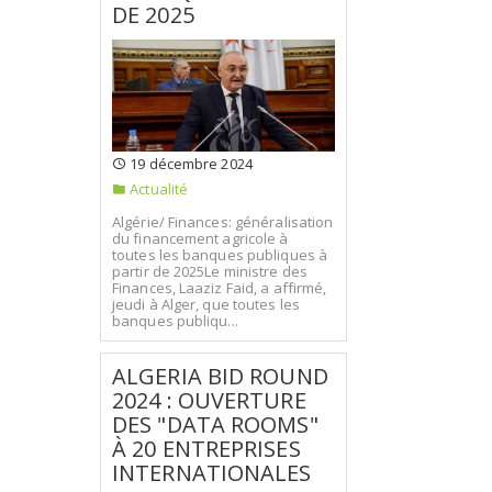
DE 2025
19 décembre 2024
Actualité
Algérie/ Finances: généralisation
du financement agricole à
toutes les banques publiques à
partir de 2025Le ministre des
Finances, Laaziz Faid, a affirmé,
jeudi à Alger, que toutes les
banques publiqu...
ALGERIA BID ROUND
2024 : OUVERTURE
DES "DATA ROOMS"
À 20 ENTREPRISES
INTERNATIONALES