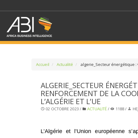
Accueil
Actualité
algerie_Secteur énergétique : v
SÉLECTIONNEZ UN/DE
ALGERIE_SECTEUR ÉNERGÉTI
RENFORCEMENT DE LA COO
SELECTIONNEZ UNE S
L’ALGÉRIE ET L’UE
02 OCTOBRE 2023 /
ACTUALITÉ
/
1188 /
HE
L’Algérie et l’Union européenne s’a