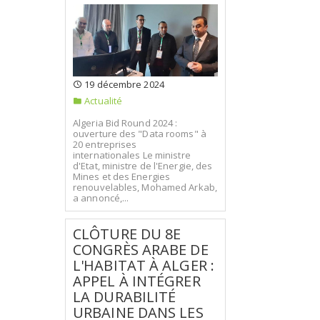
19 décembre 2024
Actualité
Algeria Bid Round 2024 :
ouverture des "Data rooms" à
20 entreprises
internationales Le ministre
d'Etat, ministre de l'Energie, des
Mines et des Energies
renouvelables, Mohamed Arkab,
a annoncé,...
CLÔTURE DU 8E
CONGRÈS ARABE DE
L'HABITAT À ALGER :
APPEL À INTÉGRER
LA DURABILITÉ
URBAINE DANS LES