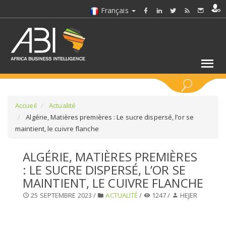
Français
MOTS CLÉS
Accueil
Actualité
Algérie, Matières premières : Le sucre dispersé, l’or se
maintient, le cuivre flanche
SÉLECTIONNEZ UN/DES SECTEURS
ALGÉRIE, MATIÈRES PREMIÈRES
SÉLECTIONNEZ UN DOSSIER
: LE SUCRE DISPERSÉ, L’OR SE
MAINTIENT, LE CUIVRE FLANCHE
SELECTIONNEZ UNE SECTION
25 SEPTEMBRE 2023 /
ACTUALITÉ
/
1247 /
HEJER
SÉLECTIONNEZ UNE CATÉGORIE