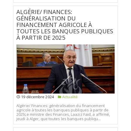
ALGÉRIE/ FINANCES:
GÉNÉRALISATION DU
FINANCEMENT AGRICOLE À
TOUTES LES BANQUES PUBLIQUES
À PARTIR DE 2025
19 décembre 2024
Actualité
Algérie/ Finances: généralisation du financement
agricole à toutes les banques publiques à partir de
2025Le ministre des Finances, Laaziz Faid, a affirmé,
jeudi à Alger, que toutes les banques publiqu...