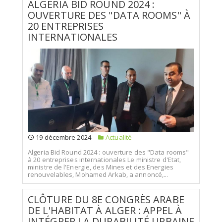
ALGERIA BID ROUND 2024 :
OUVERTURE DES "DATA ROOMS" À
20 ENTREPRISES
INTERNATIONALES
19 décembre 2024
Actualité
Algeria Bid Round 2024 : ouverture des "Data rooms"
à 20 entreprises internationales Le ministre d'Etat,
ministre de l'Energie, des Mines et des Energies
renouvelables, Mohamed Arkab, a annoncé,...
CLÔTURE DU 8E CONGRÈS ARABE
DE L'HABITAT À ALGER : APPEL À
INTÉGRER LA DURABILITÉ URBAINE