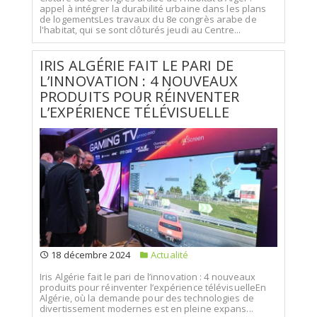
appel à intégrer la durabilité urbaine dans les plans
de logementsLes travaux du 8e congrès arabe de
l'habitat, qui se sont clôturés jeudi au Centre...
IRIS ALGÉRIE FAIT LE PARI DE
L’INNOVATION : 4 NOUVEAUX
PRODUITS POUR RÉINVENTER
L’EXPÉRIENCE TÉLÉVISUELLE
18 décembre 2024
Actualité
Iris Algérie fait le pari de l’innovation : 4 nouveaux
produits pour réinventer l’expérience télévisuelleEn
Algérie, où la demande pour des technologies de
divertissement modernes est en pleine expans...