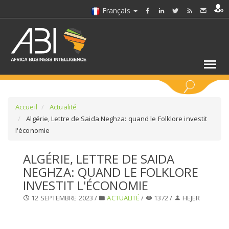
Français
MOTS CLÉS
Accueil
Actualité
Algérie, Lettre de Saida Neghza: quand le Folklore investit
l'économie
SÉLECTIONNEZ UN/DES SECTEURS
ALGÉRIE, LETTRE DE SAIDA
SÉLECTIONNEZ UN DOSSIER
NEGHZA: QUAND LE FOLKLORE
INVESTIT L'ÉCONOMIE
SELECTIONNEZ UNE SECTION
12 SEPTEMBRE 2023 /
ACTUALITÉ
/
1372 /
HEJER
SÉLECTIONNEZ UNE CATÉGORIE