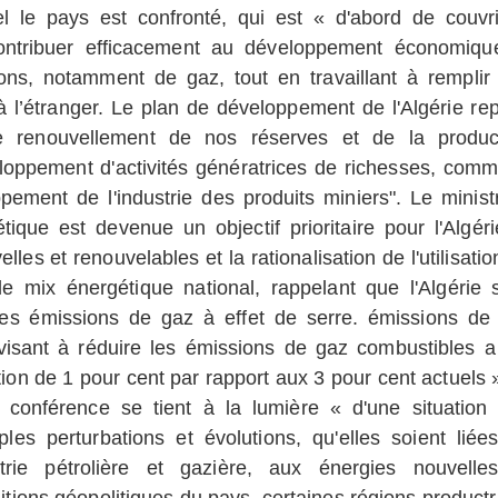
 le pays est confronté, qui est « d'abord de couvri
ontribuer efficacement au développement économiqu
ions, notamment de gaz, tout en travaillant à remplir
 l’étranger.
Le plan de développement de l'Algérie re
 le renouvellement de nos réserves et de la produc
eloppement d'activités génératrices de richesses, comm
ppement de l'industrie des produits miniers".
Le minist
ique est devenue un objectif prioritaire pour l'Algéri
lles et renouvelables et la rationalisation de l'utilisati
e mix énergétique national, rappelant que l'Algérie s
es émissions de gaz à effet de serre. émissions de
 visant à réduire les émissions de gaz combustibles a
ion de 1 pour cent par rapport aux 3 pour cent actuels »
conférence se tient à la lumière « d'une situation 
ples perturbations et évolutions, qu'elles soient liée
strie pétrolière et gazière, aux énergies nouvelle
itions géopolitiques du pays. certaines régions productr