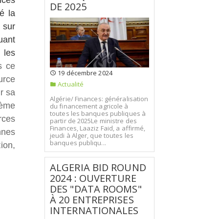
DE 2025
é la
 sur
uant
 les
s ce
19 décembre 2024
urce
Actualité
r sa
Algérie/ Finances: généralisation
ième
du financement agricole à
toutes les banques publiques à
rces
partir de 2025Le ministre des
Finances, Laaziz Faid, a affirmé,
nnes
jeudi à Alger, que toutes les
banques publiqu...
ion,
ALGERIA BID ROUND
2024 : OUVERTURE
DES "DATA ROOMS"
À 20 ENTREPRISES
INTERNATIONALES