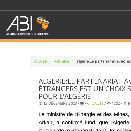
Accueil
Actualité
algerie:Le partenariat avec les
SÉLECTIONNEZ UN/DE
ALGERIE:LE PARTENARIAT A
ÉTRANGERS EST UN CHOIX 
SELECTIONNEZ UNE S
POUR L'ALGÉRIE
12 DÉCEMBRE 2023 /
ACTUALITÉ
/
1202 /
H
Le ministre de l'Energie et des Mine
Arkab, a confirmé lundi que l'Algérie
l'option de partenariat dans le sec