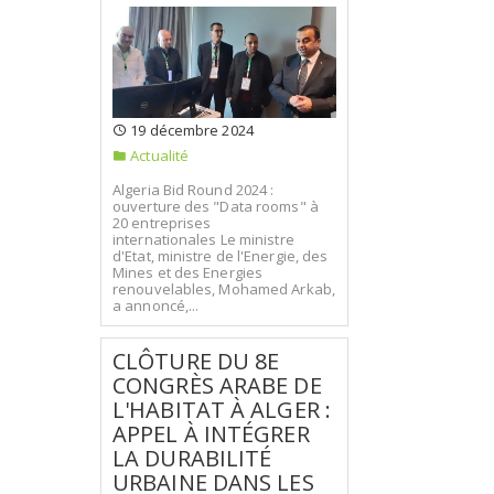
19 décembre 2024
Actualité
Algeria Bid Round 2024 :
ouverture des "Data rooms" à
20 entreprises
internationales Le ministre
d'Etat, ministre de l'Energie, des
Mines et des Energies
renouvelables, Mohamed Arkab,
a annoncé,...
CLÔTURE DU 8E
CONGRÈS ARABE DE
L'HABITAT À ALGER :
APPEL À INTÉGRER
LA DURABILITÉ
URBAINE DANS LES