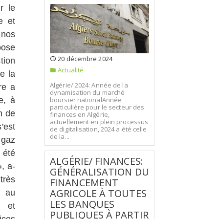
r le
e et
 nos
pose
20 décembre 2024
tion
Actualité
e la
Algérie/ 2024: Année de la
re a
dynamisation du marché
e, à
boursier nationalAnnée
particulière pour le secteur des
on de
finances en Algérie,
actuellement en plein processus
'est
de digitalisation, 2024 a été celle
de la...
 gaz
 été
ALGÉRIE/ FINANCES:
, a-
GÉNÉRALISATION DU
très
FINANCEMENT
AGRICOLE À TOUTES
s au
LES BANQUES
s et
PUBLIQUES À PARTIR
ices