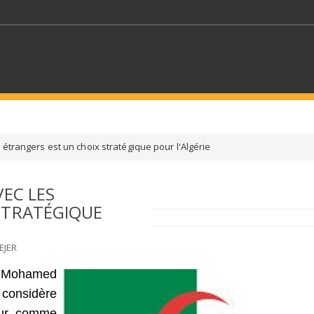
MOTS CLÉS
 étrangers est un choix stratégique pour l'Algérie
S SECTEURS
SÉLECTIONNEZ UN DOSSIER
VEC LES
STRATÉGIQUE
ECTION
SÉLECTIONNEZ UNE CATÉGORIE
SÉLECTIO
EJER
s, Mohamed
 considère
teur comme