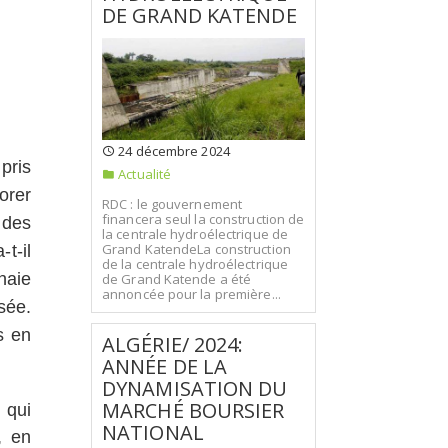
DE GRAND KATENDE
24 décembre 2024
pris
Actualité
orer
RDC : le gouvernement
financera seul la construction de
 des
la centrale hydroélectrique de
Grand KatendeLa construction
t-il
de la centrale hydroélectrique
naie
de Grand Katende a été
annoncée pour la première...
sée.
s en
ALGÉRIE/ 2024:
ANNÉE DE LA
DYNAMISATION DU
MARCHÉ BOURSIER
 qui
NATIONAL
, en