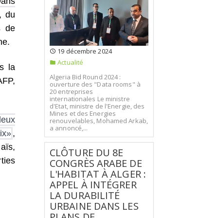
Dans
, du
s de
ne.
19 décembre 2024
Actualité
s la
Algeria Bid Round 2024 :
’AFP,
ouverture des "Data rooms" à
20 entreprises
internationales Le ministre
d'Etat, ministre de l'Energie, des
Mines et des Energies
deux
renouvelables, Mohamed Arkab,
a annoncé,...
ix»
,
aïs,
CLÔTURE DU 8E
ties
CONGRÈS ARABE DE
L'HABITAT À ALGER :
APPEL À INTÉGRER
LA DURABILITÉ
URBAINE DANS LES
PLANS DE