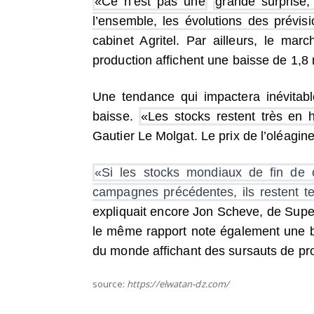
«Ce n’est pas une
grande surprise,
l’ensemble, les évolutions des prévisi
cabinet Agritel. Par ailleurs, le mar
production affichent une baisse de 1,8 m
Une tendance qui impactera inévitab
baisse.
«Les stocks restent très en 
Gautier Le Molgat. Le prix de l’oléagin
«Si les stocks mondiaux de fin de
campagnes précédentes, ils restent te
expliquait encore Jon Scheve, de Supe
le même rapport note également une ba
du monde affichant des sursauts de p
source:
https://elwatan-dz.com/