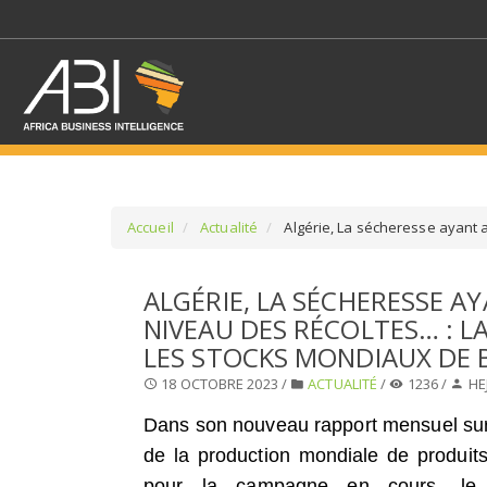
Accueil
Actualité
Algérie, La sécheresse ayant a
SÉLECTIONNEZ UN/DE
ALGÉRIE, LA SÉCHERESSE AY
NIVEAU DES RÉCOLTES… : L
SELECTIONNEZ UNE S
LES STOCKS MONDIAUX DE B
18 OCTOBRE 2023 /
ACTUALITÉ
/
1236 /
HE
Dans son nouveau rapport mensuel sur
de la production mondiale de produits
pour la campagne en cours, le m