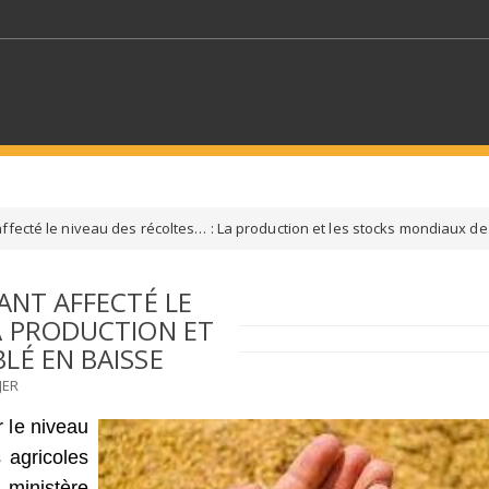
MOTS CLÉS
ffecté le niveau des récoltes… : La production et les stocks mondiaux de
S SECTEURS
SÉLECTIONNEZ UN DOSSIER
ANT AFFECTÉ LE
A PRODUCTION ET
ECTION
SÉLECTIONNEZ UNE CATÉGORIE
SÉLECTIO
LÉ EN BAISSE
JER
 le niveau
 agricoles
inistère