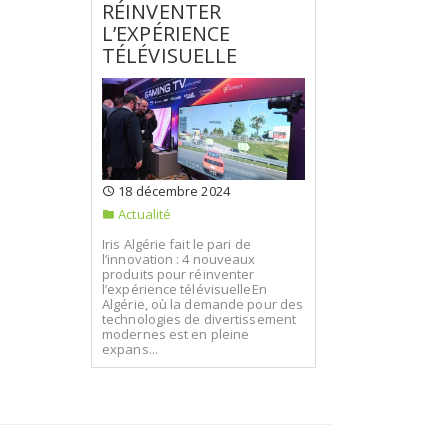
RÉINVENTER
L’EXPÉRIENCE
TÉLÉVISUELLE
18 décembre 2024
Actualité
Iris Algérie fait le pari de
l’innovation : 4 nouveaux
produits pour réinventer
l’expérience télévisuelleEn
Algérie, où la demande pour des
technologies de divertissement
modernes est en pleine
expans...