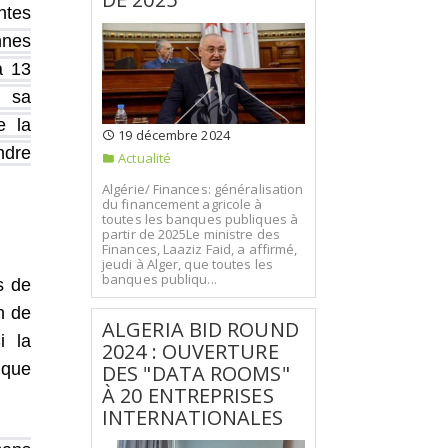
ntes
nnes
à 13
u sa
e la
19 décembre 2024
ndre
Actualité
Algérie/ Finances: généralisation
du financement agricole à
toutes les banques publiques à
partir de 2025Le ministre des
Finances, Laaziz Faid, a affirmé,
jeudi à Alger, que toutes les
banques publiqu...
s de
n de
ALGERIA BID ROUND
i la
2024 : OUVERTURE
 que
DES "DATA ROOMS"
À 20 ENTREPRISES
INTERNATIONALES