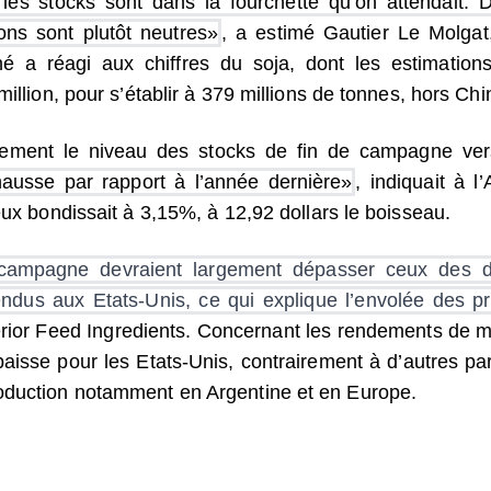
 les stocks sont dans la fourchette qu’on attendait. 
ons sont plutôt neutres»
, a estimé Gautier Le Molgat
ché a réagi aux chiffres du soja, dont les estimation
illion, pour s’établir à 379 millions de tonnes, hors Chi
lement le niveau des stocks de fin de campagne ver
hausse par rapport à l’année dernière»
, indiquait à l
eux bondissait à 3,15%, à 12,92 dollars le boisseau.
 campagne devraient largement dépasser ceux des 
ndus aux Etats-Unis, ce qui explique l’envolée des pr
rior Feed Ingredients. Concernant les rendements de m
isse pour les Etats-Unis, contrairement à d’autres par
roduction notamment en Argentine et en Europe.