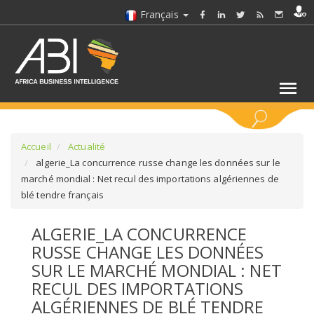
Français
MOTS CLÉS
Accueil
Actualité
algerie_La concurrence russe change les données sur le
marché mondial : Net recul des importations algériennes de
SÉLECTIONNEZ UN/DES SECTEURS
blé tendre français
SÉLECTIONNEZ UN DOSSIER
ALGERIE_LA CONCURRENCE
RUSSE CHANGE LES DONNÉES
SELECTIONNEZ UNE SECTION
SUR LE MARCHÉ MONDIAL : NET
RECUL DES IMPORTATIONS
SÉLECTIONNEZ UNE CATÉGORIE
ALGÉRIENNES DE BLÉ TENDRE