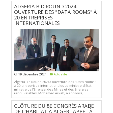
ALGERIA BID ROUND 2024 :
OUVERTURE DES "DATA ROOMS" À
20 ENTREPRISES
INTERNATIONALES
19 décembre 2024
Actualité
Algeria Bid Round 2024 : ouverture des "Data rooms"
à 20 entreprises internationales Le ministre d'Etat,
ministre de l'Energie, des Mines et des Energies
renouvelables, Mohamed Arkab, a annoncé,...
CLÔTURE DU 8E CONGRÈS ARABE
DE L'HABITAT À ALGER : APPEL À