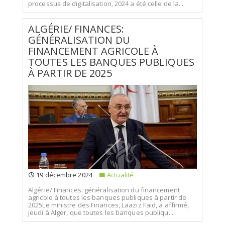
processus de digitalisation, 2024 a été celle de la...
ALGÉRIE/ FINANCES:
GÉNÉRALISATION DU
FINANCEMENT AGRICOLE À
TOUTES LES BANQUES PUBLIQUES
À PARTIR DE 2025
19 décembre 2024
Actualité
Algérie/ Finances: généralisation du financement
agricole à toutes les banques publiques à partir de
2025Le ministre des Finances, Laaziz Faid, a affirmé,
jeudi à Alger, que toutes les banques publiqu...