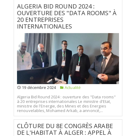
ALGERIA BID ROUND 2024 :
OUVERTURE DES "DATA ROOMS" À
20 ENTREPRISES
INTERNATIONALES
19 décembre 2024
Actualité
Algeria Bid Round 2024 : ouverture des "Data rooms"
à 20 entreprises internationales Le ministre d'Etat,
ministre de l'Energie, des Mines et des Energies
renouvelables, Mohamed Arkab, a annoncé,...
CLÔTURE DU 8E CONGRÈS ARABE
DE L'HABITAT À ALGER : APPEL À