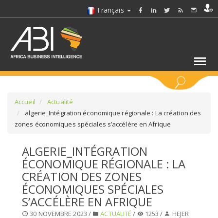
Français
MOTS CLÉS
Accueil
Actualité
algerie_Intégration économique régionale : La création des
zones économiques spéciales s’accélère en Afrique
SÉLECTIONNEZ UN/DES SECTEURS
ALGERIE_INTÉGRATION
SÉLECTIONNEZ UN DOSSIER
ÉCONOMIQUE RÉGIONALE : LA
CRÉATION DES ZONES
SELECTIONNEZ UNE SECTION
ÉCONOMIQUES SPÉCIALES
S’ACCÉLÈRE EN AFRIQUE
SÉLECTIONNEZ UNE CATÉGORIE
30 NOVEMBRE 2023 /
ACTUALITÉ
/
1253 /
HEJER