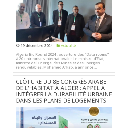
19 décembre 2024
Actualité
Algeria Bid Round 2024 : ouverture des "Data rooms"
à 20 entreprises internationales Le ministre d'Etat,
ministre de l'Energie, des Mines et des Energies
renouvelables, Mohamed Arkab, a annoncé,...
CLÔTURE DU 8E CONGRÈS ARABE
DE L'HABITAT À ALGER : APPEL À
INTÉGRER LA DURABILITÉ URBAINE
DANS LES PLANS DE LOGEMENTS