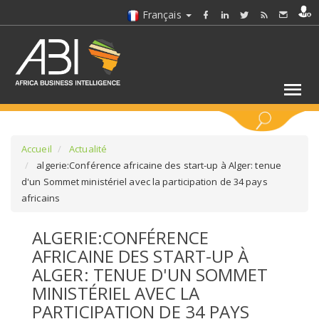
Français
MOTS CLÉS
Accueil
Actualité
algerie:Conférence africaine des start-up à Alger: tenue
d'un Sommet ministériel avec la participation de 34 pays
SÉLECTIONNEZ UN/DES SECTEURS
africains
SÉLECTIONNEZ UN DOSSIER
ALGERIE:CONFÉRENCE
AFRICAINE DES START-UP À
SELECTIONNEZ UNE SECTION
ALGER: TENUE D'UN SOMMET
MINISTÉRIEL AVEC LA
SÉLECTIONNEZ UNE CATÉGORIE
PARTICIPATION DE 34 PAYS