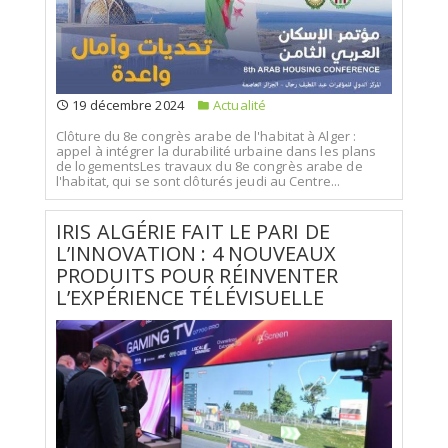
19 décembre 2024
Actualité
Clôture du 8e congrès arabe de l'habitat à Alger :
appel à intégrer la durabilité urbaine dans les plans
de logementsLes travaux du 8e congrès arabe de
l'habitat, qui se sont clôturés jeudi au Centre...
IRIS ALGÉRIE FAIT LE PARI DE
L’INNOVATION : 4 NOUVEAUX
PRODUITS POUR RÉINVENTER
L’EXPÉRIENCE TÉLÉVISUELLE