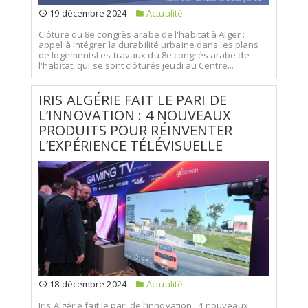
19 décembre 2024
Actualité
Clôture du 8e congrès arabe de l'habitat à Alger :
appel à intégrer la durabilité urbaine dans les plans
de logementsLes travaux du 8e congrès arabe de
l'habitat, qui se sont clôturés jeudi au Centre...
IRIS ALGÉRIE FAIT LE PARI DE
L’INNOVATION : 4 NOUVEAUX
PRODUITS POUR RÉINVENTER
L’EXPÉRIENCE TÉLÉVISUELLE
18 décembre 2024
Actualité
Iris Algérie fait le pari de l’innovation : 4 nouveaux