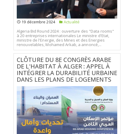
19 décembre 2024
Actualité
Algeria Bid Round 2024 : ouverture des "Data rooms"
à 20 entreprises internationales Le ministre d'Etat,
ministre de l'Energie, des Mines et des Energies
renouvelables, Mohamed Arkab, a annoncé,...
CLÔTURE DU 8E CONGRÈS ARABE
DE L'HABITAT À ALGER : APPEL À
INTÉGRER LA DURABILITÉ URBAINE
DANS LES PLANS DE LOGEMENTS