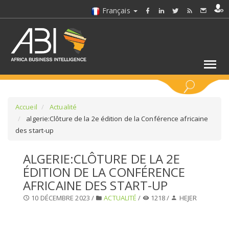
Français
MOTS CLÉS
Accueil
Actualité
algerie:Clôture de la 2e édition de la Conférence africaine
des start-up
SÉLECTIONNEZ UN/DES SECTEURS
ALGERIE:CLÔTURE DE LA 2E
SÉLECTIONNEZ UN DOSSIER
ÉDITION DE LA CONFÉRENCE
AFRICAINE DES START-UP
SELECTIONNEZ UNE SECTION
10 DÉCEMBRE 2023 /
ACTUALITÉ
/
1218 /
HEJER
SÉLECTIONNEZ UNE CATÉGORIE