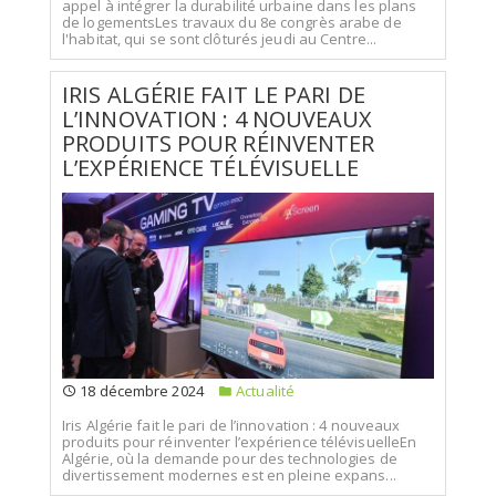
appel à intégrer la durabilité urbaine dans les plans
de logementsLes travaux du 8e congrès arabe de
l'habitat, qui se sont clôturés jeudi au Centre...
IRIS ALGÉRIE FAIT LE PARI DE
L’INNOVATION : 4 NOUVEAUX
PRODUITS POUR RÉINVENTER
L’EXPÉRIENCE TÉLÉVISUELLE
18 décembre 2024
Actualité
Iris Algérie fait le pari de l’innovation : 4 nouveaux
produits pour réinventer l’expérience télévisuelleEn
Algérie, où la demande pour des technologies de
divertissement modernes est en pleine expans...