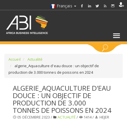
Français
MOTS CLÉS
Accueil
Actualité
algerie_Aquaculture d'eau douce : un objectif de
production de 3.000 tonnes de poissons en 2024
SÉLECTIONNEZ UN/DES SECTEURS
ALGERIE_AQUACULTURE D'EAU
SÉLECTIONNEZ UN DOSSIER
DOUCE : UN OBJECTIF DE
PRODUCTION DE 3.000
SELECTIONNEZ UNE SECTION
TONNES DE POISSONS EN 2024
05 DÉCEMBRE 2023 /
ACTUALITÉ
/
1414 /
HEJER
SÉLECTIONNEZ UNE CATÉGORIE