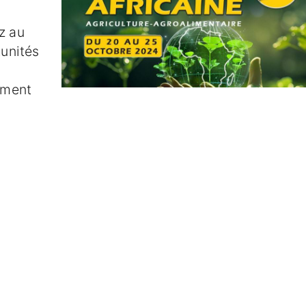
z au
tunités
ement