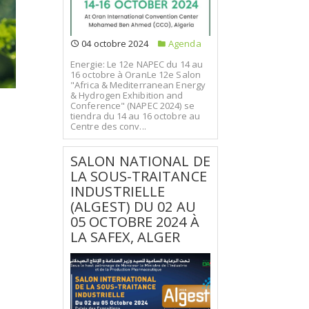
04 octobre 2024
Agenda
Energie: Le 12e NAPEC du 14 au
16 octobre à OranLe 12e Salon
"Africa & Mediterranean Energy
& Hydrogen Exhibition and
Conference" (NAPEC 2024) se
tiendra du 14 au 16 octobre au
Centre des conv...
SALON NATIONAL DE
LA SOUS-TRAITANCE
INDUSTRIELLE
(ALGEST) DU 02 AU
05 OCTOBRE 2024 À
LA SAFEX, ALGER