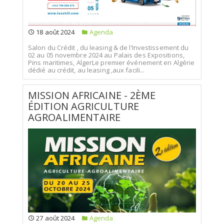
18 août 2024
Agenda
Salon du Crédit , du leasing & de l’Investissement du
02 au 05 novembre 2024 au Palais des Expositions,
Pins maritimes, AlgerLe premier événement en Algérie
dédié au crédit, au leasing ,aux facili...
MISSION AFRICAINE - 2ÈME
ÉDITION AGRICULTURE
AGROALIMENTAIRE
27 août 2024
Agenda