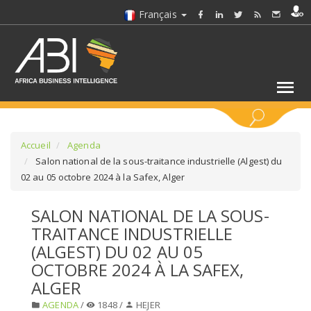
Français
MOTS CLÉS
Accueil
Agenda
Salon national de la sous-traitance industrielle (Algest) du
02 au 05 octobre 2024 à la Safex, Alger
SÉLECTIONNEZ UN/DES SECTEURS
SALON NATIONAL DE LA SOUS-
SÉLECTIONNEZ UN DOSSIER
TRAITANCE INDUSTRIELLE
(ALGEST) DU 02 AU 05
SELECTIONNEZ UNE SECTION
OCTOBRE 2024 À LA SAFEX,
ALGER
SÉLECTIONNEZ UNE CATÉGORIE
AGENDA
/
1848 /
HEJER