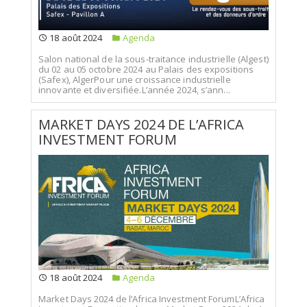
18 août 2024
Agenda
Salon national de la sous-traitance industrielle (Algest)
du 02 au 05 octobre 2024 au Palais des expositions
(Safex), AlgerPour une croissance industrielle
innovante et diversifiée.L’année 2024, s’ann...
MARKET DAYS 2024 DE L’AFRICA
INVESTMENT FORUM
18 août 2024
Agenda
Market Days 2024 de l’Africa Investment ForumL’Africa