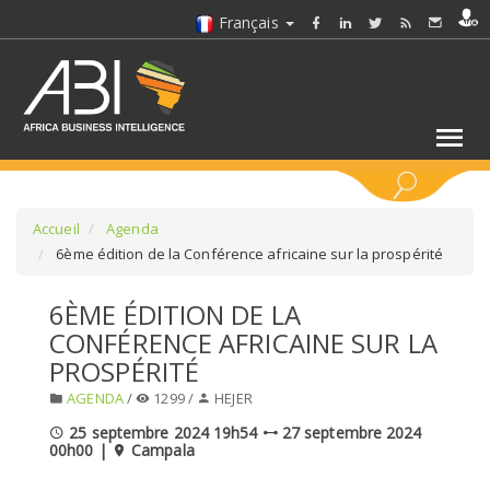
Français
MOTS CLÉS
Accueil
Agenda
6ème édition de la Conférence africaine sur la prospérité
SÉLECTIONNEZ UN/DES SECTEURS
6ÈME ÉDITION DE LA
CONFÉRENCE AFRICAINE SUR LA
SÉLECTIONNEZ UN DOSSIER
PROSPÉRITÉ
AGENDA
/
1299 /
HEJER
SELECTIONNEZ UNE SECTION
25 septembre 2024 19h54
27 septembre 2024
00h00 |
Campala
SÉLECTIONNEZ UNE CATÉGORIE