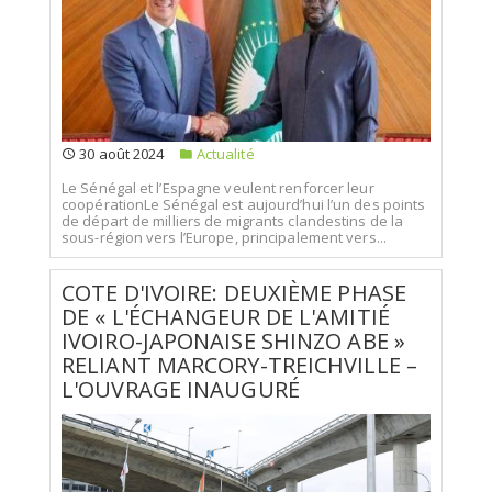
30 août 2024
Actualité
Le Sénégal et l’Espagne veulent renforcer leur
coopérationLe Sénégal est aujourd’hui l’un des points
de départ de milliers de migrants clandestins de la
sous-région vers l’Europe, principalement vers...
COTE D'IVOIRE: DEUXIÈME PHASE
DE « L'ÉCHANGEUR DE L'AMITIÉ
IVOIRO-JAPONAISE SHINZO ABE »
RELIANT MARCORY-TREICHVILLE –
L'OUVRAGE INAUGURÉ