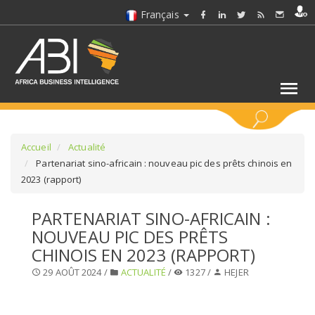
Français
MOTS CLÉS
Accueil
Actualité
Partenariat sino-africain : nouveau pic des prêts chinois en
2023 (rapport)
SÉLECTIONNEZ UN/DES SECTEURS
PARTENARIAT SINO-AFRICAIN :
SÉLECTIONNEZ UN DOSSIER
NOUVEAU PIC DES PRÊTS
CHINOIS EN 2023 (RAPPORT)
SELECTIONNEZ UNE SECTION
29 AOÛT 2024 /
ACTUALITÉ
/
1327 /
HEJER
SÉLECTIONNEZ UNE CATÉGORIE