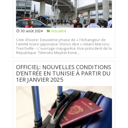
30 août 2024
Actualité
Cote d'Ivoire: Deuxième phase de « l'échangeur de
l'amitié Ivoiro-Japonaise Shinzo Abe » reliant Marcory-
Treichville – L'ouvrage inauguréLe Vice-président de la
République Tiémoko Meyliet Koné,...
OFFICIEL: NOUVELLES CONDITIONS
D’ENTRÉE EN TUNISIE À PARTIR DU
1ER JANVIER 2025