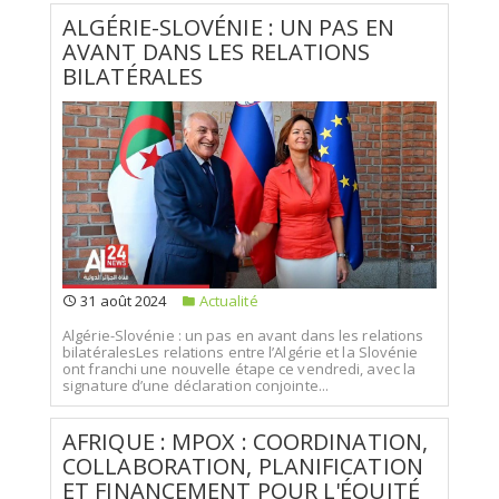
ALGÉRIE-SLOVÉNIE : UN PAS EN
AVANT DANS LES RELATIONS
BILATÉRALES
31 août 2024
Actualité
Algérie-Slovénie : un pas en avant dans les relations
bilatéralesLes relations entre l’Algérie et la Slovénie
ont franchi une nouvelle étape ce vendredi, avec la
signature d’une déclaration conjointe...
AFRIQUE : MPOX : COORDINATION,
COLLABORATION, PLANIFICATION
ET FINANCEMENT POUR L'ÉQUITÉ